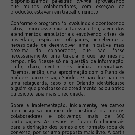
disponibilizamos palestras
on-line
aproveitando
que muitos colaboradores, com exceção da
produção, estavam em trabalho remoto.
Conforme o programa foi evoluindo e acontecendo
fatos, como esse que a Larissa citou, além dos
atendimentos ambulatoriais envolvendo crises de
ansiedade, respirações ofegantes, percebemos a
necessidade de desenvolver uma iniciativa mais
próxima do colaborador, que não fosse
necessariamente uma terapia e que, ao mesmo
tempo, não ficasse só na questão da informação.
Tudo, claro, dentro dos limites corporativos.
Fizemos, então, uma aproximação com o Plano de
Saúde e com o Espaço Saúde de Guarulhos para ter
uma retaguarda, caso o dr. Orlando identificasse
alguém que precisasse de atendimento psiquiátrico
ou psicoterapia mais direcionada.
Sobre a implementação, inicialmente, realizamos
uma pesquisa por meio de questionários com os
colaboradores e obtivemos mais de 300
participações. As respostas foram fundamentais
para a definição dos temas e do formato roda de
conversa, por ser uma proposta mais livre. A partir