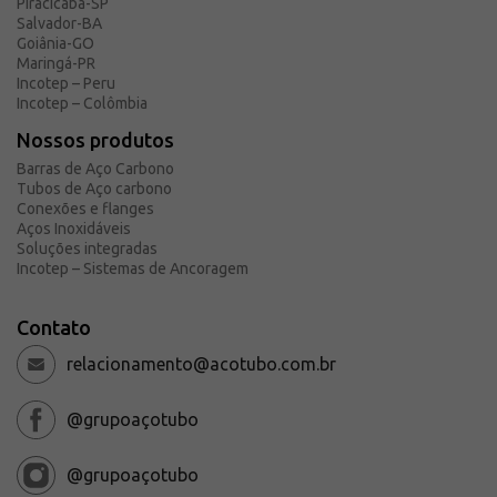
Piracicaba-SP
Salvador-BA
Goiânia-GO
Maringá-PR
Incotep – Peru
Incotep – Colômbia
Nossos produtos
Barras de Aço Carbono
Tubos de Aço carbono
Conexões e flanges
Aços Inoxidáveis
Soluções integradas
Incotep – Sistemas de Ancoragem
Contato
relacionamento@acotubo.com.br
@grupoaçotubo
@grupoaçotubo