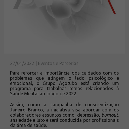
Solicite um orçamento
Sobre a Açotubo
Unidades
Qualidade
Planos de Financiamento
Compliance e LGPD
Ouvidoria
27/01/2022 | Eventos e Parcerias
Blog
Para reforçar a importância dos cuidados com os
ESG
problemas que atingem o lado psicológico e
Trabalhe conosco
emocional, o Grupo Açotubo está criando um
programa para trabalhar temas relacionados à
Saúde Mental ao longo de 2022.
Assim, como a campanha de conscientização
Janeiro Branco
, a iniciativa visa abordar com os
colaboradores assuntos como depressão,
burnout
,
ansiedade e luto e será conduzida por profissionais
da área de saúde.