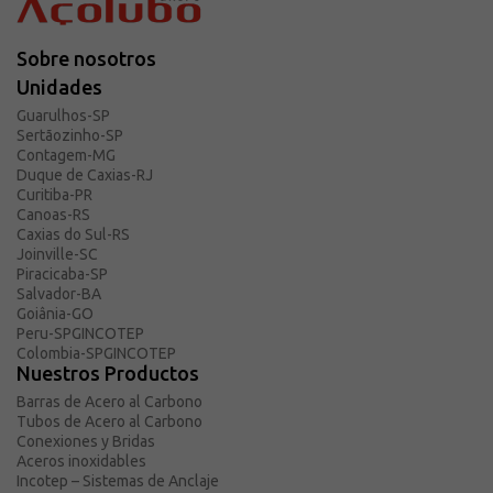
Solicitar presupuesto
Sobre Açotubo
Sobre nosotros
Unidades
Unidades
Calidad
Guarulhos-SP
Sertãozinho-SP
Cumplimiento y LGPD
Contagem-MG
Duque de Caxias-RJ
Escucha
Curitiba-PR
Planes de financiación
Canoas-RS
Caxias do Sul-RS
Joinville-SC
Piracicaba-SP
Salvador-BA
Goiânia-GO
Peru-SPGINCOTEP
Colombia-SPGINCOTEP
Nuestros Productos
Barras de Acero al Carbono
Tubos de Acero al Carbono
Conexiones y Bridas
Aceros inoxidables
Incotep – Sistemas de Anclaje