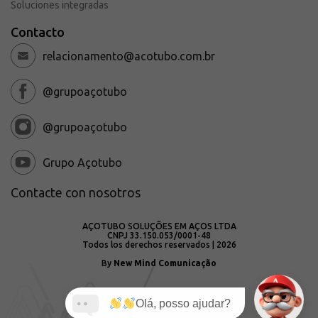
Soluciones integradas
Contacto
relacionamento@acotubo.com.br
@grupoaçotubo
@grupoaçotubo
Grupo Açotubo
Contacte con nosotros
AÇOTUBO SOLUÇÕES EM AÇOS LTDA
CNPJ 33.150.053/0001-48
Todos los derechos reservados | 2026
By
New Mind Comunicação
Olá, posso ajudar?