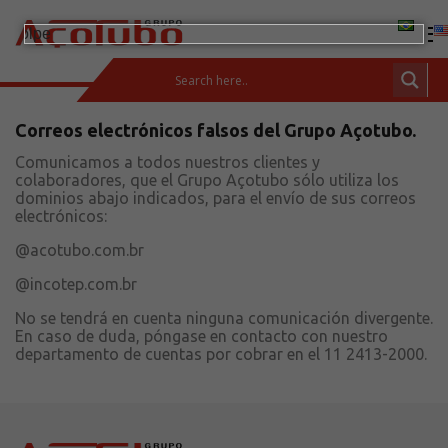
Correos electrónicos falsos del Grupo Açotubo.
(11) 2413-2000
Comunicamos a todos nuestros clientes y
ÁREA DE CLIENTES
colaboradores, que el Grupo Açotubo sólo utiliza los
Productos
dominios abajo indicados, para el envío de sus correos
electrónicos:
Barras de Acero al Carbono
@acotubo.com.br
Tubos de Acero al Carbono
Conexiones y Bridas
@incotep.com.br
Incotep – Sistemas de Anclaje
No se tendrá en cuenta ninguna comunicación divergente.
En caso de duda, póngase en contacto con nuestro
Soluciones integradas
departamento de cuentas por cobrar en el 11 2413-2000.
Aceros inoxidables
Calculadora
Descarga