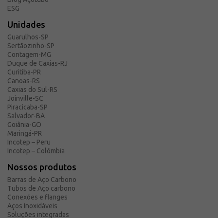
ESG
Unidades
Guarulhos-SP
Sertãozinho-SP
Contagem-MG
Duque de Caxias-RJ
Curitiba-PR
Canoas-RS
Caxias do Sul-RS
Joinville-SC
Piracicaba-SP
Salvador-BA
Goiânia-GO
Maringá-PR
Incotep – Peru
Incotep – Colômbia
Nossos produtos
Barras de Aço Carbono
Tubos de Aço carbono
Conexões e flanges
Aços Inoxidáveis
Soluções integradas