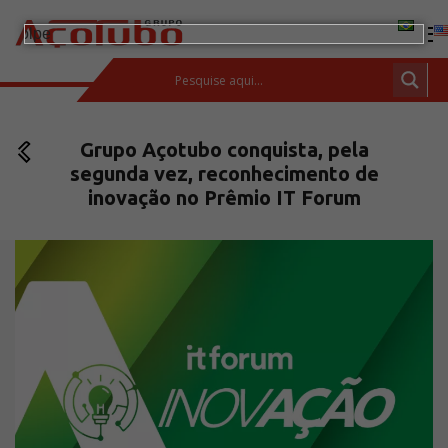
(11) 2413-2000
Grupo Açotubo conquista, pela
ESPAÇO DO CLIENTE
segunda vez, reconhecimento de
Produtos
inovação no Prêmio IT Forum
Tubos de aço carbono
Barras de Aço Carbono
Conexões e flanges
Aços Inoxidáveis
Soluções integradas
Incotep – Sistemas de Ancoragem
Calculadora
Download