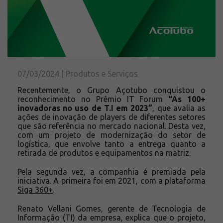
Solicite um orçamento
Sobre a Açotubo
Unidades
Qualidade
Planos de Financiamento
07/03/2024 | Produtos e Serviços
Compliance e LGPD
Recentemente, o Grupo Açotubo conquistou o
Ouvidoria
reconhecimento no Prêmio IT Forum
“As 100+
inovadoras no uso de T.I em 2023”
, que avalia as
Blog
ações de inovação de players de diferentes setores
que são referência no mercado nacional. Desta vez,
ESG
com um projeto de modernização do setor de
Trabalhe conosco
logística, que envolve tanto a entrega quanto a
retirada de produtos e equipamentos na matriz.
Pela segunda vez, a companhia é premiada pela
iniciativa. A primeira foi em 2021, com a plataforma
Siga 360+
.
Renato Vellani Gomes, gerente de Tecnologia de
Informação (TI) da empresa, explica que o projeto,