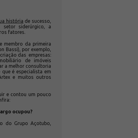
a história
de sucesso,
setor siderúrgico, a
ros fatores.
 e membro da primeira
on Bassi), por exemplo,
 criação das empresas:
obiliário de imóveis
ar a melhor consultoria
 que é especialista em
rtex e muitos outros
uir e contou um pouco
fira:
cargo ocupou?
ão do Grupo Açotubo,