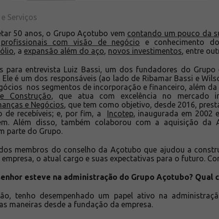
 e Serviços
etar 50 anos, o Grupo Açotubo vem
contando um pouco da su
profissionais com visão de negócio
e conhecimento do 
ólio
, a
expansão além do aço
,
novos investimentos
, entre out
s para entrevista Luiz Bassi, um dos fundadores do Grupo
 Ele é um dos responsáveis (ao lado de Ribamar Bassi e Wils
gócios nos segmentos de incorporação e financeiro, além da
 e Construção
, que atua com excelência no mercado im
inanças e Negócios
, que tem como objetivo, desde 2016, prest
 de recebíveis; e, por fim, a
Incotep
, inaugurada em 2002 e
em. Além disso, também colaborou com a aquisição da A
m parte do Grupo.
m dos membros do conselho da Açotubo que ajudou a constr
 empresa, o atual cargo e suas expectativas para o futuro. Con
senhor esteve na administração do Grupo Açotubo? Qual 
ção, tenho desempenhado um papel ativo na administraç
sas maneiras desde a fundação da empresa.