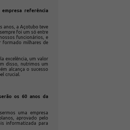
 empresa referência
s anos, a Açotubo teve
sempre foi um só entre
ossos funcionários, e
r formado milhares de
la excelência, um valor
ém disso, nutrimos um
guém alcança o sucesso
 crucial.
serão os 60 anos da
á sermos uma empresa
planos, aprovado pelo
is informatizada para