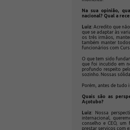
Na sua opinião, qu
nacional? Qual a rece
Luiz
: Acredito que nã
que se adaptar às var
os três irmãos, mant
também manter todos 
funcionários com Curs
O que tem sido fundame
que foi incutido em 
profundo respeito pel
sozinho. Nossas sólid
Porém, antes de tudo 
Quais são as persp
Açotubo?
Luiz
: Nossa perspec
internacional, quere
conselho e CEO, um f
prestar serviços com e