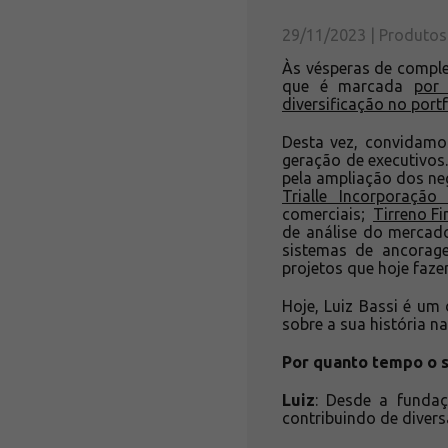
29/11/2023 | Produtos
Às vésperas de compl
que é marcada
por 
diversificação no portf
Desta vez, convidamo
geração de executivos.
pela ampliação dos ne
Trialle Incorporação
comerciais;
Tirreno F
de análise do mercado
sistemas de ancorag
projetos que hoje faze
Hoje, Luiz Bassi é u
sobre a sua história na
Por quanto tempo o 
Luiz
: Desde a funda
contribuindo de diver