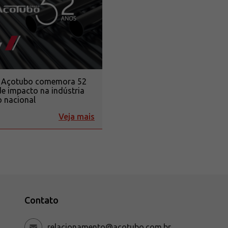
 Açotubo comemora 52
e impacto na indústria
 nacional
Veja mais
Contato
relacionamento@acotubo.com.br