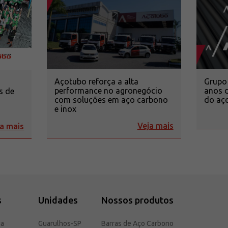
Açotubo reforça a alta
Grupo
performance no agronegócio
anos d
s de
com soluções em aço carbono
do aço
o
e inox
Veja mais
a mais
s
Unidades
Nossos produtos
ia
Guarulhos-SP
Barras de Aço Carbono