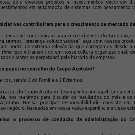
ntes, pois diversos projetos e investimentos decorrem d
nvestimentos em automação de sistemas com pensamento vo
 iniciativas contribuíram para o crescimento de mercado 
is itens que contribuíram para o crescimento do Grupo Açot
ema sermos “presença solucionadora”, seja com nossos produ
 um ponto de extrema relevância que carregamos desde a
n time
. Isso é transmitido em nossa cultura organizacional, 
ssos clientes se perpetuará pela história da empresa.
eu papel no conselho do Grupo Açotubo?
iros, sendo 3 da Família e 2 Externos.
stração do Grupo Açotubo desempenha um papel fundamenta
te, nos reunimos para discutir os resultados do mês e os
çotubo. Nossa principal responsabilidade consiste em f
 ao negócio, baseadas em nossa vasta experiência e visão estr
nhor o processo de condução da administração do G