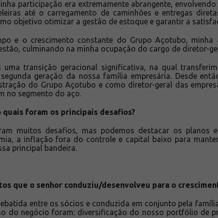
inha participação era extremamente abrangente, envolvendo
leiras até o carregamento de caminhões e entregas direta
o objetivo otimizar a gestão de estoque e garantir a satisfa
po e o crescimento constante do Grupo Açotubo, minha 
gestão, culminando na minha ocupação do cargo de diretor-ge
uma transição geracional significativa, na qual transferi
a segunda geração da nossa família empresária. Desde ent
istração do Grupo Açotubo e como diretor-geral das empres
m no segmento do aço.
 quais foram os principais desafios?
oram muitos desafios, mas podemos destacar os planos 
a, a inflação fora do controle e capital baixo para mant
ssa principal bandeira.
tos que o senhor conduziu/desenvolveu para o crescimen
debatida entre os sócios e conduzida em conjunto pela famíli
o do negócio foram: diversificação do nosso portfólio de pr