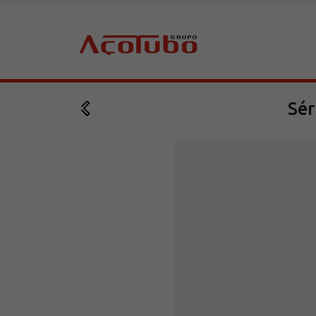
Sér
Sobre a Açotubo
Unidades
Qualidade
Planos de Financiamento
Compliance e LGPD
Ouvidoria
Blog
ESG
Trabalhe conosco