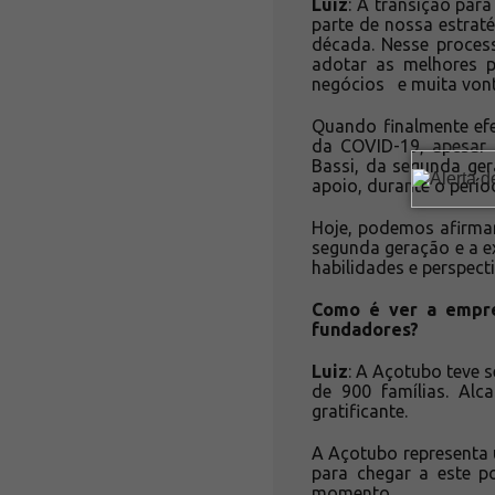
Luiz
: A transição par
parte de nossa estrat
década. Nesse process
adotar as melhores 
negócios e muita vont
Quando finalmente ef
da COVID-19, apesar 
Bassi, da segunda ge
apoio, durante o perío
Hoje, podemos afirmar
segunda geração e a e
habilidades e perspect
Como é ver a empres
fundadores?
Luiz
: A Açotubo teve 
de 900 famílias. Alc
gratificante.
A Açotubo representa 
para chegar a este p
momento.