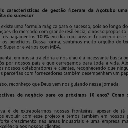
ais características de gestão fizeram da Açotubo uma
ita do sucesso?
o existe uma fórmula mágica para o sucesso, pois ao longo do
iações do mercado com grande resiliência, o nosso propósito 
er os pagamentos 100% em dia com nossos fornecedores e n
os benefícios. Dessa forma, sentimos muito orgulho de te
o Superior e vários com MBA.
ntal em nossa trajetória e nos uniu é a incessante busca pe
nós por nossos pais e que carregamos para toda a vida. Al
os nossos colaboradores e clientes, reconhecendo que nin
as parcerias com fornecedores também desempenham um papel
isso, reconheço que Deus vem nos guiando nessa jornada.
ectivas de negócio para os próximos 10 anos? Como 
tiva é de extrapolarmos nossas fronteiras, apesar de j
mos evoluir com esse projeto e temos também em nossos 
orte crescimento nas áreas industriais e uma empresa ma
xcelência aos nossos clientes.