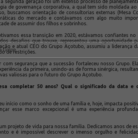
a a segunda geração foi um extenso processo de planejament
égia de governança corporativa, a qual tem sido moldada a
o, buscamos orientação de consultorias externas (Mesa Co
práticas do mercado e contávamos com algo muito import
ade de assumir dos filhos e sobrinhos.
etivamos essa transição em 2020, estávamos confiantes no 
dos desafios que trouxe, representou uma oportunidade 
ração e atual CEO do Grupo Açotubo, assumiu a liderança 
do de restrições.
 com segurança que a sucessão fortaleceu nosso Grupo. El
xperiência da primeira, unindo-as de forma sinérgica, result
ivas valiosas para o futuro do Grupo Açotubo.
a completar 50 anos? Qual o significado da data e d
seu início como o sonho de uma família e, hoje, impacta posit
ançar esse marco excepcional é uma experiência profun
um projeto de vida para nossa família. Dedicamos anos de es
onto e é impossível descrever o imenso orgulho e felicida