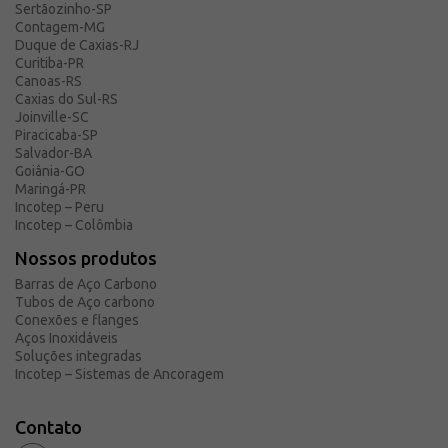
Sertãozinho-SP
Contagem-MG
Duque de Caxias-RJ
Curitiba-PR
Canoas-RS
Caxias do Sul-RS
Joinville-SC
Piracicaba-SP
Salvador-BA
Goiânia-GO
Maringá-PR
Incotep – Peru
Incotep – Colômbia
Nossos produtos
Barras de Aço Carbono
Tubos de Aço carbono
Conexões e flanges
Aços Inoxidáveis
Soluções integradas
Incotep – Sistemas de Ancoragem
Contato