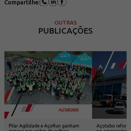
Compartilhe:
OUTRAS
PUBLICAÇÕES
Pilar Agilidade e AçoRun ganham
Açotubo reforça
espaço nas ações de cultura
no agronegócio