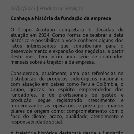
Solicite um orçamento
02/02/2023 | Produtos e Serviços
Sobre a Açotubo
Conheça a história da fundação da empresa
Unidades
O Grupo Açotubo completará 5 décadas de
Qualidade
atuação em 2024. Como forma de celebrar a data
Planos de Financiamento
histórica e possibilitar a você conhecer alguns dos
fatos interessantes que contribuíram para o
Compliance e LGPD
desenvolvimento e expansão dos negócios, a partir
deste mês, tem início uma série de conteúdos
Ouvidoria
mensais sobre a trajetória da empresa.
Blog
Considerada, atualmente, uma das referências na
ESG
distribuição de produtos siderúrgicos nacional e
com atuação em países como Peru e Colômbia, o
Trabalhe conosco
Grupo, graças ao espirito empreendedor dos
fundadores, e de profissionais de gestão e
produção segue registrando crescimento e
modernizando as operações e preza por manter
pilares de origem como: comprometimento com o
foco do cliente, prazo, qualidade, atendimento e
responsabilidade social.
A trajetória histórica destacará desde a fundação