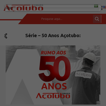
(11) 2413-2000
Série – 50 Anos Açotubo:
ESPAÇO DO CLIENTE
Produtos
Tubos de aço carbono
Barras de Aço Carbono
Conexões e flanges
Aços Inoxidáveis
Soluções integradas
Incotep – Sistemas de Ancoragem
Calculadora
Download