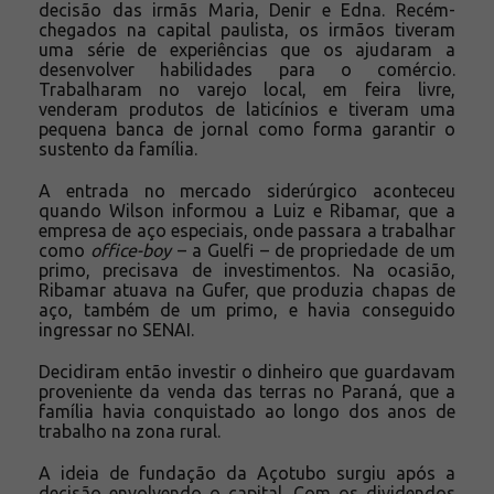
decisão das irmãs Maria, Denir e Edna. Recém-
chegados na capital paulista, os irmãos tiveram
uma série de experiências que os ajudaram a
desenvolver habilidades para o comércio.
Trabalharam no varejo local, em feira livre,
venderam produtos de laticínios e tiveram uma
pequena banca de jornal como forma garantir o
sustento da família.
A entrada no mercado siderúrgico aconteceu
quando Wilson informou a Luiz e Ribamar, que a
empresa de aço especiais, onde passara a trabalhar
como
office-boy
– a Guelfi – de propriedade de um
primo, precisava de investimentos. Na ocasião,
Ribamar atuava na Gufer, que produzia chapas de
aço, também de um primo, e havia conseguido
ingressar no SENAI.
Decidiram então investir o dinheiro que guardavam
proveniente da venda das terras no Paraná, que a
família havia conquistado ao longo dos anos de
trabalho na zona rural.
A ideia de fundação da Açotubo surgiu após a
decisão envolvendo o capital. Com os dividendos