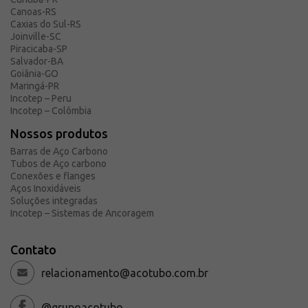
Canoas-RS
Caxias do Sul-RS
Joinville-SC
Piracicaba-SP
Salvador-BA
Goiânia-GO
Maringá-PR
Incotep – Peru
Incotep – Colômbia
Nossos produtos
Barras de Aço Carbono
Tubos de Aço carbono
Conexões e flanges
Aços Inoxidáveis
Soluções integradas
Incotep – Sistemas de Ancoragem
Contato
relacionamento@acotubo.com.br
@grupoaçotubo