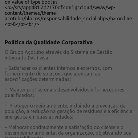
Solicite um orçamento
Sobre a Açotubo
Unidades
Qualidade
Planos de Financiamento
Política da Qualidade Corporativa
Compliance e LGPD
O Grupo Açotubo através do Sistema de Gestão
Integrado (SGI) visa:
Ouvidoria
– Satisfazer os clientes internos e externos, com
Blog
fornecimento de soluções que atendam as
ESG
especificações determinadas;
Trabalhe conosco
– Manter profissionais desenvolvidos e fornecedores
qualificados;
– Proteger o meio ambiente, incluindo a prevenção da
poluição, a redução na geração de resíduos e a eficiência
energética em suas atividades;
– Melhorar continuamente a satisfação do cliente e o
desempenho ambiental da organização, objetivando sua