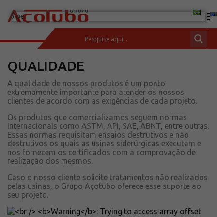
QUALIDADE
(11) 2413-2000
ESPAÇO DO CLIENTE
A qualidade de nossos produtos é um ponto
extremamente importante para atender os nossos
Produtos
clientes de acordo com as exigências de cada projeto.
Tubos de aço carbono
Os produtos que comercializamos seguem normas
Barras de Aço Carbono
internacionais como ASTM, API, SAE, ABNT, entre outras.
Essas normas requisitam ensaios destrutivos e não
Conexões e flanges
destrutivos os quais as usinas siderúrgicas executam e
Aços Inoxidáveis
nos fornecem os certificados com a comprovação de
realização dos mesmos.
Soluções integradas
Caso o nosso cliente solicite tratamentos não realizados
Incotep – Sistemas de Ancoragem
pelas usinas, o Grupo Açotubo oferece esse suporte ao
seu projeto.
Calculadora
Download