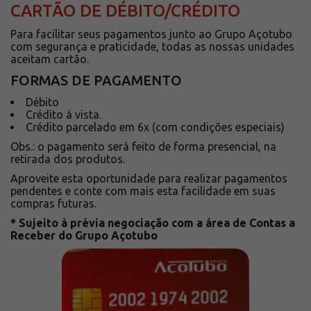
CARTÃO DE DÉBITO/CRÉDITO
Solicite um orçamento
Sobre a Açotubo
Para facilitar seus pagamentos junto ao Grupo Açotubo
com segurança e praticidade, todas as nossas unidades
Unidades
aceitam cartão.
Qualidade
FORMAS DE PAGAMENTO
Planos de Financiamento
Débito
Compliance e LGPD
Crédito à vista.
Crédito parcelado em 6x (com condições especiais)
Ouvidoria
Obs.: o pagamento será feito de forma presencial, na
Blog
retirada dos produtos.
ESG
Aproveite esta oportunidade para realizar pagamentos
pendentes e conte com mais esta facilidade em suas
Trabalhe conosco
compras futuras.
* Sujeito à prévia negociação com a área de Contas a
Receber do Grupo Açotubo