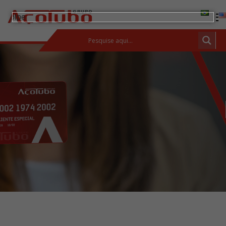
(11) 2413-2000
ESPAÇO DO CLIENTE
Produtos
Tubos de aço carbono
Barras de Aço Carbono
Conexões e flanges
Aços Inoxidáveis
Soluções integradas
Incotep – Sistemas de Ancoragem
Calculadora
Download