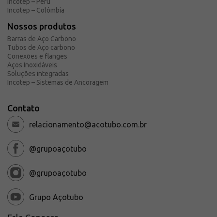
Incotep – Peru
Incotep – Colômbia
Nossos produtos
Barras de Aço Carbono
Tubos de Aço carbono
Conexões e flanges
Aços Inoxidáveis
Soluções integradas
Incotep – Sistemas de Ancoragem
Contato
relacionamento@acotubo.com.br
@grupoaçotubo
@grupoaçotubo
Grupo Açotubo