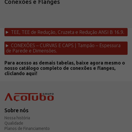
Conexões e Flanges
TEE, TEE de Redução, Cruzeta e Redução ANSI B 16.9.
CONEXÕES – CURVAS E CAPS | Tampão – Espessura
de Parede e Dimensões.
Para acesso as demais tabelas, baixe agora mesmo o
nosso catálogo completo de conexões e flanges,
cliclando aqui!
Sobre nós
Nossa história
Qualidade
Planos de Financiamento