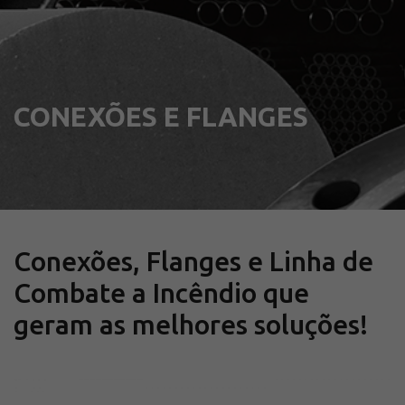
Solicite um orçamento
Sobre a Açotubo
Unidades
Qualidade
CONEXÕES E FLANGES
Planos de Financiamento
Compliance e LGPD
Ouvidoria
Blog
ESG
Conexões, Flanges e Linha de
Trabalhe conosco
Combate a Incêndio que
geram as melhores soluções!