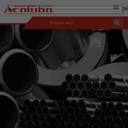
(11) 2413-2000
ESPAÇO DO CLIENTE
Produtos
Tubos de aço carbono
Barras de Aço Carbono
Conexões e flanges
Aços Inoxidáveis
Soluções integradas
Incotep – Sistemas de Ancoragem
Calculadora
Download