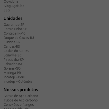
Ouvidoria
Blog Açotubo
ESG
Unidades
Guarulhos-SP
Sertãozinho-SP
Contagem-MG
Duque de Caxias-RJ
Curitiba-PR
Canoas-RS
Caxias do Sul-RS
Joinville-SC
Piracicaba-SP
Salvador-BA
Goiânia-GO
Maringá-PR
Incotep – Peru
Incotep – Colômbia
Nossos produtos
Barras de Aço Carbono
Tubos de Aço carbono
Conexões e flanges