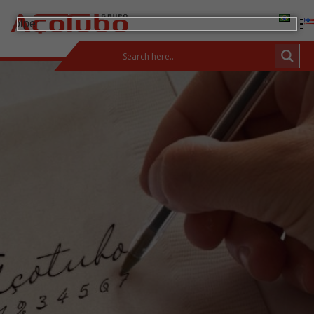
(11) 2413-2000
ÁREA DE CLIENTES
Productos
Barras de Acero al Carbono
Tubos de Acero al Carbono
Conexiones y Bridas
Incotep – Sistemas de Anclaje
Soluciones integradas
Aceros inoxidables
Calculadora
Descarga