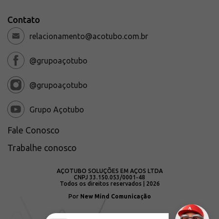
Contato
relacionamento@acotubo.com.br
@grupoaçotubo
@grupoaçotubo
Grupo Açotubo
Fale Conosco
Trabalhe conosco
AÇOTUBO SOLUÇÕES EM AÇOS LTDA
CNPJ 33.150.053/0001-48
Todos os direitos reservados | 2026
Por
New Mind Comunicação