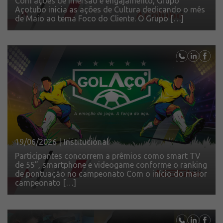
Com ações de imersão e engajamento, Grupo
Solicite um orçamento
Açotubo inicia as ações de Cultura dedicando o mês
de Maio ao tema Foco do Cliente. O Grupo […]
Sobre a Açotubo
Unidades
Qualidade
Planos de Financiamento
Compliance e LGPD
Ouvidoria
Blog
ESG
Trabalhe conosco
19/06/2026 |
Institucional
Participantes concorrem a prêmios como smart TV
de 55”, smartphone e videogame conforme o ranking
de pontuação no campeonato Com o início do maior
campeonato […]