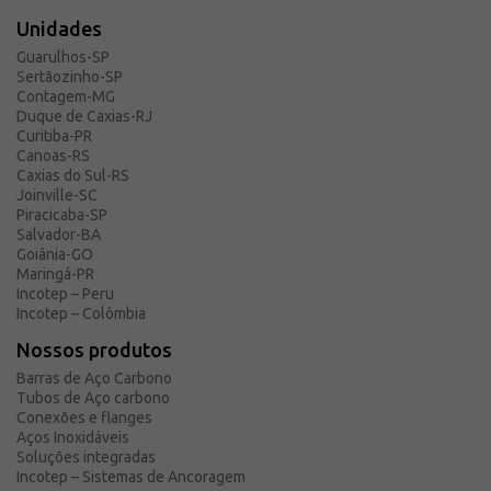
Unidades
Guarulhos-SP
Sertãozinho-SP
Contagem-MG
Duque de Caxias-RJ
Curitiba-PR
Canoas-RS
Caxias do Sul-RS
Joinville-SC
Piracicaba-SP
Salvador-BA
Goiânia-GO
Maringá-PR
Incotep – Peru
Incotep – Colômbia
Nossos produtos
Barras de Aço Carbono
Tubos de Aço carbono
Conexões e flanges
Aços Inoxidáveis
Soluções integradas
Incotep – Sistemas de Ancoragem