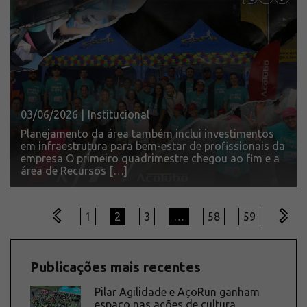
03/06/2026 |
Institucional
Planejamento da área também inclui investimentos
em infraestrutura para bem-estar de profissionais da
empresa O primeiro quadrimestre chegou ao fim e a
área de Recursos […]
1
2
3
…
58
59
Publicações mais recentes
Pilar Agilidade e AçoRun ganham
espaço nas ações de cultura