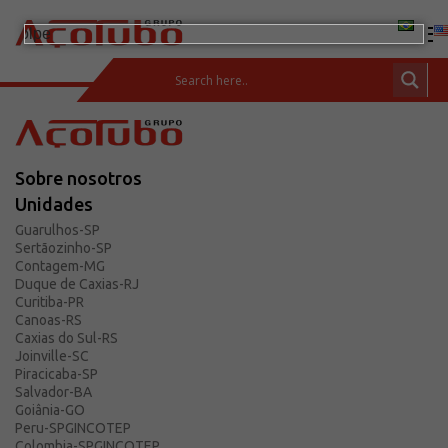
(11) 2413-2000
ÁREA DE CLIENTES
Sobre nosotros
Productos
Unidades
Barras de Acero al Carbono
Guarulhos-SP
Sertãozinho-SP
Tubos de Acero al Carbono
Contagem-MG
Conexiones y Bridas
Duque de Caxias-RJ
Curitiba-PR
Incotep – Sistemas de Anclaje
Canoas-RS
Caxias do Sul-RS
Soluciones integradas
Joinville-SC
Aceros inoxidables
Piracicaba-SP
Salvador-BA
Calculadora
Goiânia-GO
Peru-SPGINCOTEP
Descarga
Colombia-SPGINCOTEP