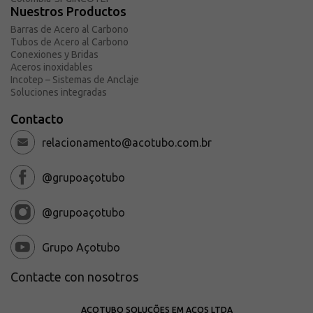
Solicitar presupuesto
Nuestros Productos
Barras de Acero al Carbono
Sobre Açotubo
Tubos de Acero al Carbono
Unidades
Conexiones y Bridas
Aceros inoxidables
Calidad
Incotep – Sistemas de Anclaje
Soluciones integradas
Cumplimiento y LGPD
Escucha
Contacto
Planes de financiación
relacionamento@acotubo.com.br
@grupoaçotubo
@grupoaçotubo
Grupo Açotubo
Contacte con nosotros
AÇOTUBO SOLUÇÕES EM AÇOS LTDA