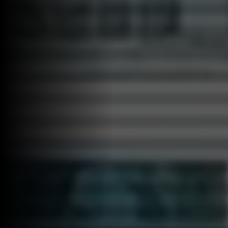
Solicite um orçamento
Sobre a Açotubo
Unidades
Qualidade
Planos de Financiamento
Compliance e LGPD
Ouvidoria
Blog
ESG
Trabalhe conosco