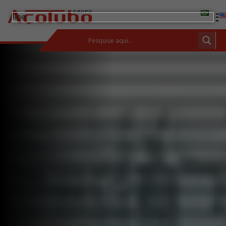
(11) 2413-2000
ESPAÇO DO CLIENTE
Produtos
Tubos de aço carbono
Barras de Aço Carbono
Conexões e flanges
Aços Inoxidáveis
Soluções integradas
Incotep – Sistemas de Ancoragem
Calculadora
Download