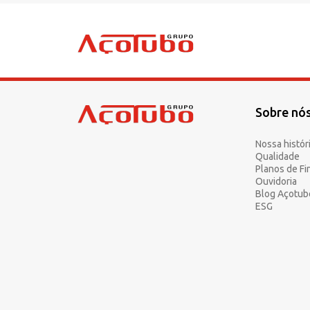
Sobre nó
Sobre a Açotubo
Unidades
Nossa histór
Qualidade
Qualidade
Planos de F
Planos de Financiamento
Ouvidoria
Blog Açotub
Compliance e LGPD
ESG
Ouvidoria
Blog
ESG
Trabalhe conosco