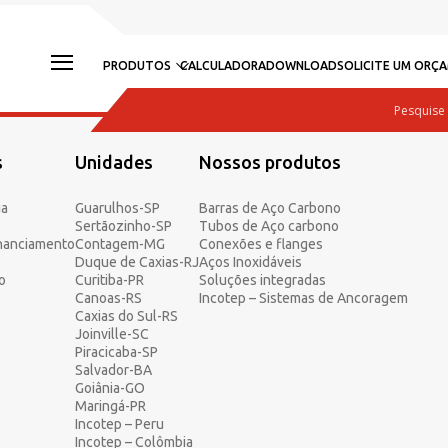
PRODUTOS
CALCULADORA
DOWNLOAD
SOLICITE UM ORÇ
s
Unidades
Nossos produtos
ia
Guarulhos-SP
Barras de Aço Carbono
Sertãozinho-SP
Tubos de Aço carbono
inanciamento
Contagem-MG
Conexões e flanges
Duque de Caxias-RJ
Aços Inoxidáveis
o
Curitiba-PR
Soluções integradas
Canoas-RS
Incotep – Sistemas de Ancoragem
Caxias do Sul-RS
Joinville-SC
Piracicaba-SP
Salvador-BA
Goiânia-GO
Maringá-PR
Incotep – Peru
Incotep – Colômbia