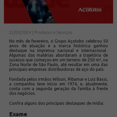
Solicite um orçamento
Sobre a Açotubo
Unidades
Qualidade
22/03/2024 | Produtos e Serviços
Planos de Financiamento
No mês de fevereiro, o Grupo Açotubo celebrou 50
Compliance e LGPD
anos de atuação e a marca histórica ganhou
destaque na imprensa nacional e internacional.
Ouvidoria
Algumas das matérias abordaram a trajetória de
Blog
sucesso que começou em um terreno de 250 m², na
Zona Norte de São Paulo, até resultar em uma das
ESG
principais empresas distribuidoras de aço do país.
Trabalhe conosco
Fundada pelos irmãos Wilson, Ribamar e Luiz Bassi,
a companhia teve início em 1974, e, atualmente,
conta com a segunda geração da família à frente
dos negócios.
Confira alguns dos principais destaques de mídia:
Exame