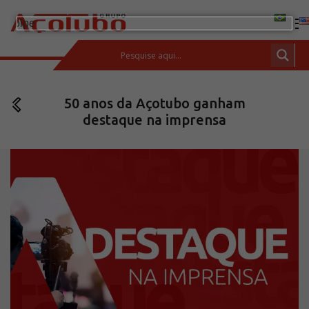
(11) 2413-2000
50 anos da Açotubo ganham
ESPAÇO DO CLIENTE
destaque na imprensa
Produtos
Tubos de aço carbono
Barras de Aço Carbono
Conexões e flanges
Aços Inoxidáveis
Soluções integradas
Incotep – Sistemas de Ancoragem
Calculadora
Download