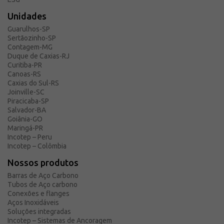
Unidades
Guarulhos-SP
Sertãozinho-SP
Contagem-MG
Duque de Caxias-RJ
Curitiba-PR
Canoas-RS
Caxias do Sul-RS
Joinville-SC
Piracicaba-SP
Salvador-BA
Goiânia-GO
Maringá-PR
Incotep – Peru
Incotep – Colômbia
Nossos produtos
Barras de Aço Carbono
Tubos de Aço carbono
Conexões e flanges
Aços Inoxidáveis
Soluções integradas
Incotep – Sistemas de Ancoragem