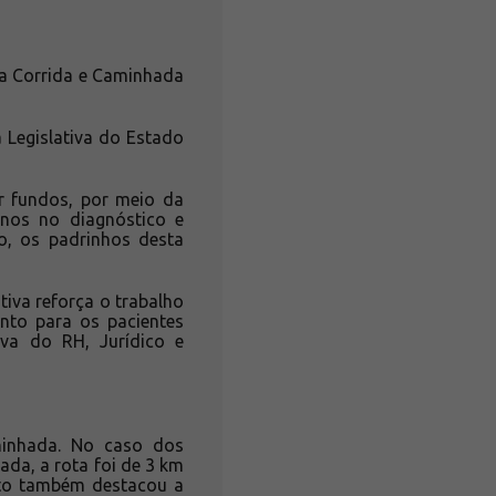
da Corrida e Caminhada
 Legislativa do Estado
r fundos, por meio da
anos no diagnóstico e
o, os padrinhos desta
iva reforça o trabalho
anto para os pacientes
iva do RH, Jurídico e
minhada. No caso dos
da, a rota foi de 3 km
nto também destacou a