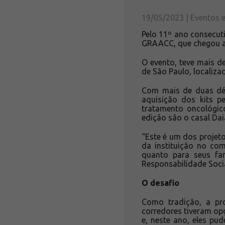
19/05/2023 | Eventos e
Pelo 11º ano consecut
GRAACC, que chegou a 
O evento, teve mais d
de São Paulo, localiza
Com mais de duas déc
aquisição dos kits p
tratamento oncológic
edição são o casal Daia
“Este é um dos projet
da instituição no com
quanto para seus fam
Responsabilidade Soci
O desafio
Como tradição, a pr
corredores tiveram op
e, neste ano, eles p