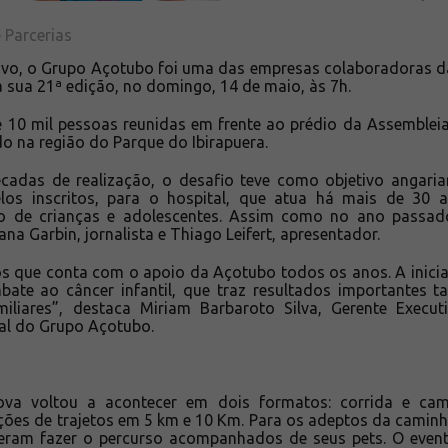
 Parcerias
ivo, o Grupo Açotubo foi uma das empresas colaboradoras 
sua 21ª edição, no domingo, 14 de maio, às 7h.
e 10 mil pessoas reunidas em frente ao prédio da Assembleia
do na região do Parque do Ibirapuera.
adas de realização, o desafio teve como objetivo angaria
elos inscritos, para o hospital, que atua há mais de 30 
o de crianças e adolescentes. Assim como no ano passad
na Garbin, jornalista e Thiago Leifert, apresentador.
os que conta com o apoio da Açotubo todos os anos. A iniciat
bate ao câncer infantil, que traz resultados importantes t
iliares”, destaca Miriam Barbaroto Silva, Gerente Execut
al do Grupo Açotubo.
ova voltou a acontecer em dois formatos: corrida e ca
ções de trajetos em 5 km e 10 Km. Para os adeptos da caminha
uderam fazer o percurso acompanhados de seus pets. O eve