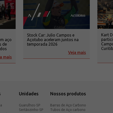
Kart 
Stock Car: Julio Campos e
partic
em aço
Açotubo aceleram juntos na
Campos
s de
temporada 2026
Curiti
ados
Veja mais
a mais
s
Unidades
Nossos produtos
ia
Guarulhos-SP
Barras de Aço Carbono
Sertãozinho-SP
Tubos de Aço carbono