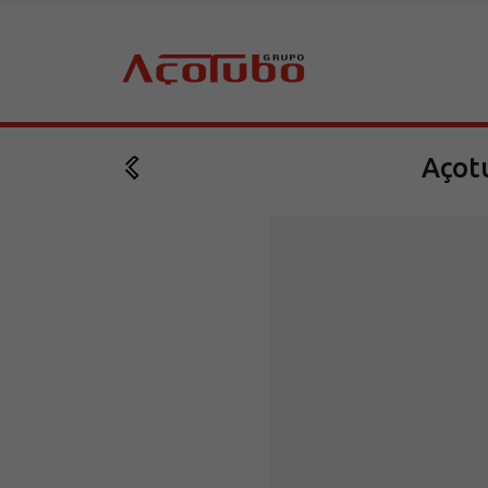
Açot
Sobre a Açotubo
Unidades
Qualidade
Planos de Financiamento
Compliance e LGPD
Ouvidoria
Blog
ESG
Trabalhe conosco