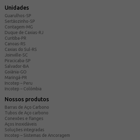
Unidades
Guarulhos-SP
Sertãozinho-SP
Contagem-MG
Duque de Caxias-RJ
Curitiba-PR
Canoas-RS
Caxias do Sul-RS
Joinville-SC
Piracicaba-SP
Salvador-BA
Goiânia-GO
Maringá-PR
Incotep – Peru
Incotep – Colômbia
Nossos produtos
Barras de Aço Carbono
Tubos de Aço carbono
Conexões e flanges
Aços Inoxidáveis
Soluções integradas
Incotep – Sistemas de Ancoragem