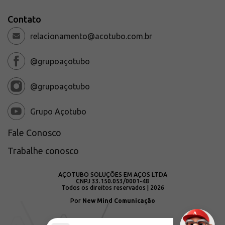
Contato
relacionamento@acotubo.com.br
@grupoaçotubo
@grupoaçotubo
Grupo Açotubo
Fale Conosco
Trabalhe conosco
AÇOTUBO SOLUÇÕES EM AÇOS LTDA
CNPJ 33.150.053/0001-48
Todos os direitos reservados | 2026
Por
New Mind Comunicação