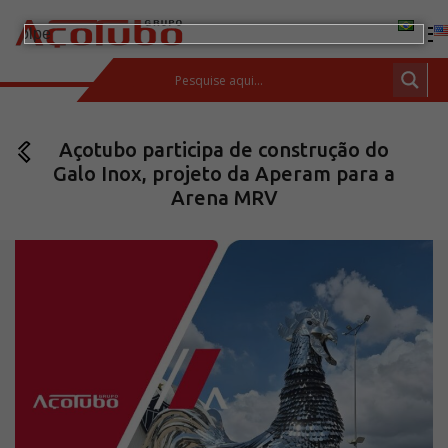
(11) 2413-2000
Açotubo participa de construção do
ESPAÇO DO CLIENTE
Galo Inox, projeto da Aperam para a
Produtos
Arena MRV
Tubos de aço carbono
Barras de Aço Carbono
Conexões e flanges
Aços Inoxidáveis
Soluções integradas
Incotep – Sistemas de Ancoragem
Calculadora
Download