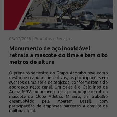
Solicite um orçamento
Sobre a Açotubo
Unidades
Qualidade
Planos de Financiamento
03/07/2025 | Produtos e Serviços
Compliance e LGPD
Monumento de aço inoxidável
Ouvidoria
retrata a mascote do time e tem oito
Blog
metros de altura
ESG
O primeiro semestre do Grupo Açotubo teve como
Trabalhe conosco
destaque o apoio a iniciativas, as participações em
eventos e uma série de projetos, conforme tem sido
abordado neste canal. Um deles é o Galo Inox da
Arena MRV, monumento de aço inox que retrata a
mascote do Clube Atlético Mineiro, em trabalho
desenvolvido pela Aperam Brasil, com
participações de empresas parceiras a convite da
multinacional.