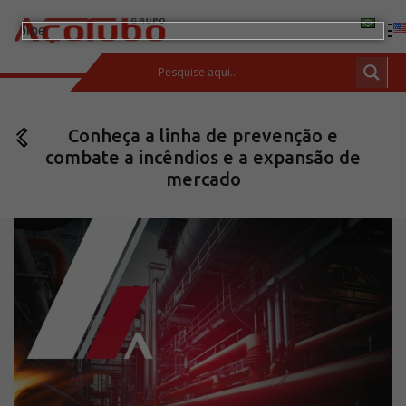
(11) 2413-2000
Conheça a linha de prevenção e
ESPAÇO DO CLIENTE
combate a incêndios e a expansão de
Produtos
mercado
Tubos de aço carbono
Barras de Aço Carbono
Conexões e flanges
Aços Inoxidáveis
Soluções integradas
Incotep – Sistemas de Ancoragem
Calculadora
Download