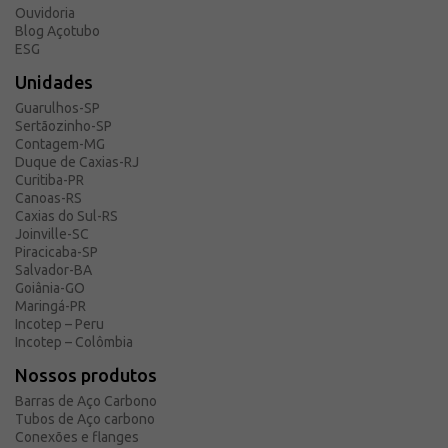
Ouvidoria
Blog Açotubo
ESG
Unidades
Guarulhos-SP
Sertãozinho-SP
Contagem-MG
Duque de Caxias-RJ
Curitiba-PR
Canoas-RS
Caxias do Sul-RS
Joinville-SC
Piracicaba-SP
Salvador-BA
Goiânia-GO
Maringá-PR
Incotep – Peru
Incotep – Colômbia
Nossos produtos
Barras de Aço Carbono
Tubos de Aço carbono
Conexões e flanges