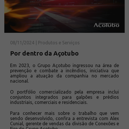
Solicite um orçamento
Sobre a Açotubo
Unidades
Qualidade
Planos de Financiamento
08/11/2024 | Produtos e Serviços
Compliance e LGPD
Por dentro da Açotubo
Ouvidoria
Blog
Em 2023, o Grupo Açotubo ingressou na área de
prevenção e combate a incêndios, iniciativa que
ESG
ampliou a atuação da companhia no mercado
nacional.
Trabalhe conosco
O portfólio comercializado pela empresa inclui
conjuntos integrados para galpões e prédios
industriais, comerciais e residenciais.
Para conhecer mais sobre o trabalho que vem
sendo desenvolvido, confira a entrevista com Alex
Cunial, gerente de vendas da divisão de Conexões e
Fire do Grupo Açotubo.