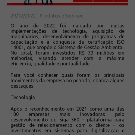
Solicite um orçamento
Sobre a Açotubo
29/12/2022 | Produtos e Serviços
Unidades
O ano de 2022 foi marcado por muitas
implementações de tecnologia, aquisição de
Qualidade
maquinários, desenvolvimento de programas de
Planos de Financiamento
capacitação e a conquista da certificação ISO
14001, que propõe o Sistema de Gestão Ambiental.
Compliance e LGPD
No total, foram investidos R$ 33 milhões em
melhorias, visando atender com a máxima
Ouvidoria
eficiência, qualidade e pontualidade.
Blog
Para você conhecer quais foram os principais
ESG
movimentos da empresa no período, confira alguns
Trabalhe conosco
destaques:
Tecnologia
Após o reconhecimento em 2021 como uma das
100 empresas mais inovadoras pelo
desenvolvimento do Siga 360 – plataforma para
gestão de relacionamento com o cliente – os
investimentos em sistemas para digitalização e