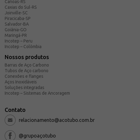
Canoas-RS
Caxias do Sul-RS
Joinville-SC
Piracicaba-SP
Salvador-BA
Goiânia-GO
Maringá-PR
Incotep – Peru
Incotep – Colômbia
Nossos produtos
Barras de Aço Carbono
Tubos de Aço carbono
Conexões e flanges
Aços Inoxidáveis
Soluções integradas
Incotep – Sistemas de Ancoragem
Contato
relacionamento@acotubo.com.br
@grupoaçotubo