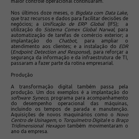
maior controle operacional continuaram.
Nos últimos doze meses, o
Bigdata com Data Lake
,
que traz recursos e dados para facilitar decisões de
negócios; a
Unificação de ERP Global
(IFS); a
utilização do
Sistema Comex Global Narwal
, para
automatização de tarefas de comércio exterior; a
implantação do
Chatbot
, para ampliar o
atendimento aos clientes; e a instalação do
EDR
(
Endpoint Detection and Response
), para reforçar a
segurança da informação e da infraestrutura de TI,
passaram a fazer parte da rotina empresarial.
Produção
A transformação digital também passa pela
produção. Um dos exemplos é a implantação do
software Syneco
, programa para acompanhamento
do desempenho operacional das máquinas,
incluindo os tempos de parada e manutenção.
Aquisições de novos maquinários como o
Novo
Centro de Usinagem
, o
Torquímetro Digital
e o
Braço
Tridimensional Hexagon
também movimentaram o
ano da empresa.