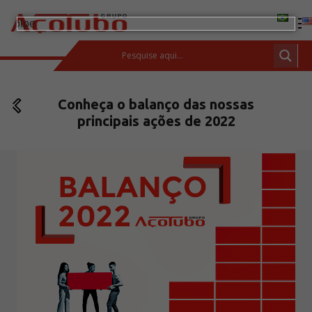
(11) 2413-2000
Conheça o balanço das nossas
ESPAÇO DO CLIENTE
principais ações de 2022
Produtos
Tubos de aço carbono
Barras de Aço Carbono
Conexões e flanges
Aços Inoxidáveis
Soluções integradas
Incotep – Sistemas de Ancoragem
Calculadora
Download