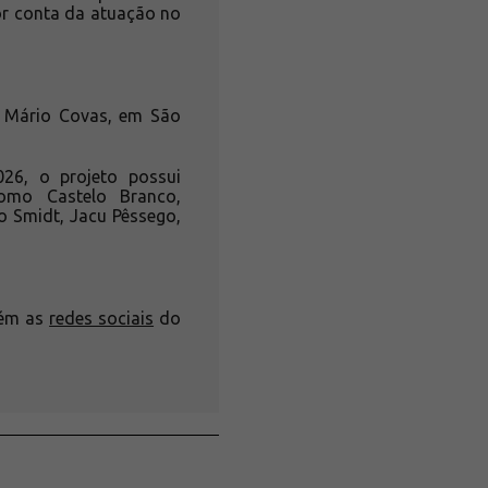
or conta da atuação no
l Mário Covas, em São
26, o projeto possui
omo Castelo Branco,
o Smidt, Jacu Pêssego,
bém as
redes sociais
do