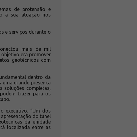
temas de protensão e
do a sua atuação nos
os e serviços durante o
conectou mais de mil
 objetivo era promover
jetos geotécnicos com
 fundamental dentro da
os uma grande presença
as soluções completas,
as podem trazer para os
tubo.
o executivo. “Um dos
 apresentação do túnel
eotécnicas da unidade
tá localizada entre as