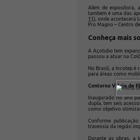
Além de expositora, 
também é uma das apoi
11
), onde acontecerá 
Pro Magno – Centro de
Conheça mais s
A Açotubo tem expand
passou a atuar na Col
No Brasil, a Incotep é
para áreas como mobil
Contorno Viário de Fl
Inaugurado no ano pa
dupla, tem seis acesso
como objetivo otimizar
Conforme publicaçã
travessia da região im
Durante as obras, a 