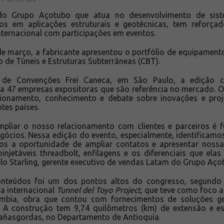
do Grupo Açotubo que atua no desenvolvimento de sis
s em aplicações estruturais e geotécnicas, tem reforça
nternacional com participações em eventos.
de março, a fabricante apresentou o portfólio de equipament
o de Túneis e Estruturas Subterrâneas (CBT).
 de Convenções Frei Caneca, em São Paulo, a edição 
r a 47 empresas expositoras que são referência no mercado. O
ionamento, conhecimento e debate sobre inovações e pro
ntes países.
mpliar o nosso relacionamento com clientes e parceiros é
egócios. Nessa edição do evento, especialmente, identificam
mos a oportunidade de ampliar contatos e apresentar noss
oinjetáveis threadbolt, enfilagens e os diferenciais que el
lo Starling, gerente executivo de vendas Latam do Grupo Aço
nteúdos foi um dos pontos altos do congresso, segundo 
ra internacional
Tunnel del Toyo Project
, que teve como foco a
mbia, obra que contou com fornecimentos de soluções g
. A construção tem 9,74 quilômetros (km) de extensão e es
Cañasgordas, no Departamento de Antioquia.