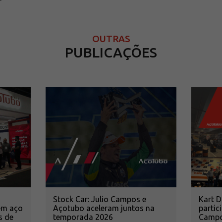
OUTRAS
PUBLICAÇÕES
Kart 
Stock Car: Julio Campos e
partic
em aço
Açotubo aceleram juntos na
Campos
s de
temporada 2026