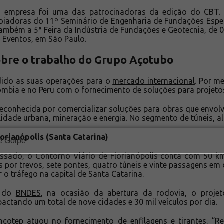
a empresa foi uma das patrocinadoras da edição do CBT. 
adoras do 11º Seminário de Engenharia de Fundações Especi
também a 5ª Feira da Indústria de Fundações e Geotecnia, de 
 Eventos, em São Paulo.
obre o trabalho do Grupo Açotubo
ido as suas operações para o
mercado internacional
. Por m
ômbia e no Peru com o fornecimento de soluções para projeto
 reconhecida por comercializar soluções para obras que envo
idade urbana, mineração e energia. No segmento de túneis, al
orianópolis (Santa Catarina)
ssado, o Contorno Viário de Florianópolis conta com 50 km
s por trevos, sete pontes, quatro túneis e vinte passagens em d
 o tráfego na capital de Santa Catarina.
o do
BNDES
, na ocasião da abertura da rodovia, o projet
pactando um total de nove cidades e 30 mil veículos por dia.
Incotep atuou no fornecimento de enfilagens e tirantes. “