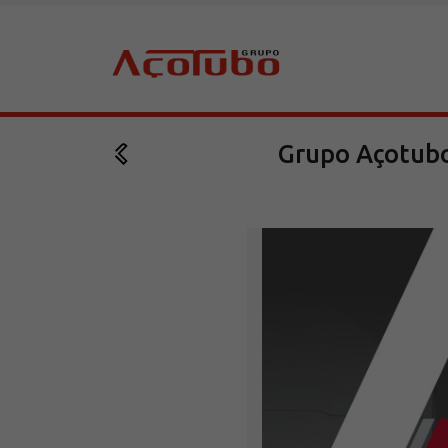
Grupo Açotubo
Sobre a Açotubo
Unidades
Qualidade
Planos de Financiamento
Compliance e LGPD
Ouvidoria
Blog
ESG
Trabalhe conosco