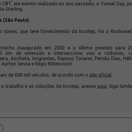
 CBT, em evento realizado no ano passado, o Tunnel Day, p
a Starling.
 (São Paulo)
o túneis, que teve fornecimento da Incotep, foi o Rodoane
trecho inaugurado em 2002 e o último previsto para 20
0 km de extensão e intersecciona vias e rodovias, c
era, Anchieta, Imigrantes, Raposo Tavares, Fernão Dias, Héli
, Ayrton Senna e Régis Bittencourt.
mais de 600 mil veículos, de acordo com o
site oficial
.
 o trabalho e as soluções da Incotep, acesse
aqui
. Siga tam