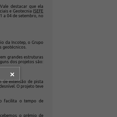
Vale destacar que ela
ais e Geotecnia (
SEFE
01 a 04 de setembro, no
eio da Incotep, o Grupo
s geotécnicos.
lvem grandes estruturas
guns dos projetos são:
 de extensão de pista
esnível. O projeto teve
o facilita o tempo de
Recebemos o prêmio de