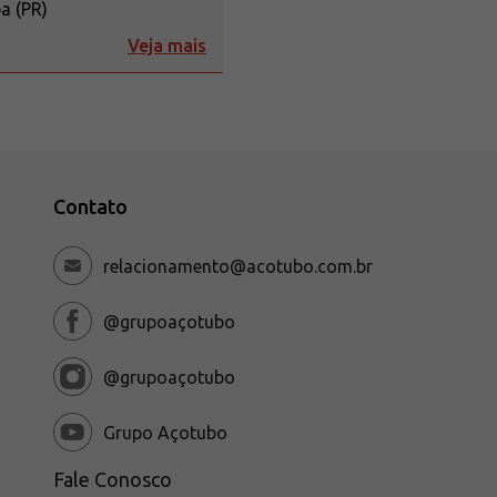
ba (PR)
Veja mais
Contato
relacionamento@acotubo.com.br
@grupoaçotubo
@grupoaçotubo
Grupo Açotubo
Fale Conosco