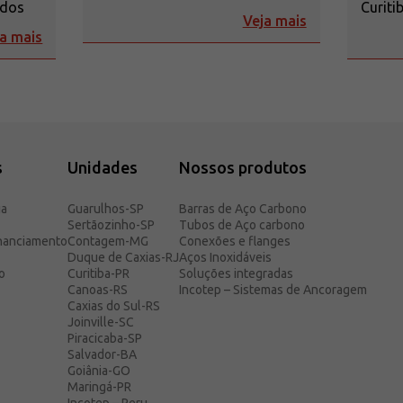
Curiti
ados
Veja mais
a mais
s
Unidades
Nossos produtos
ia
Guarulhos-SP
Barras de Aço Carbono
Sertãozinho-SP
Tubos de Aço carbono
inanciamento
Contagem-MG
Conexões e flanges
Duque de Caxias-RJ
Aços Inoxidáveis
o
Curitiba-PR
Soluções integradas
Canoas-RS
Incotep – Sistemas de Ancoragem
Caxias do Sul-RS
Joinville-SC
Piracicaba-SP
Salvador-BA
Goiânia-GO
Maringá-PR