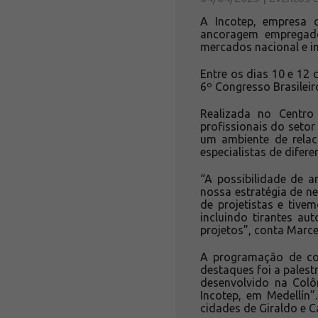
A Incotep, empresa 
ancoragem empregado
mercados nacional e i
Entre os dias 10 e 12 
6º Congresso Brasileir
Realizada no Centro
profissionais do seto
um ambiente de relac
especialistas de difere
“A possibilidade de a
nossa estratégia de n
de projetistas e tive
incluindo tirantes aut
projetos”, conta Marce
A programação de co
destaques foi a palest
desenvolvido na Colô
Incotep, em Medellín”
cidades de Giraldo e 