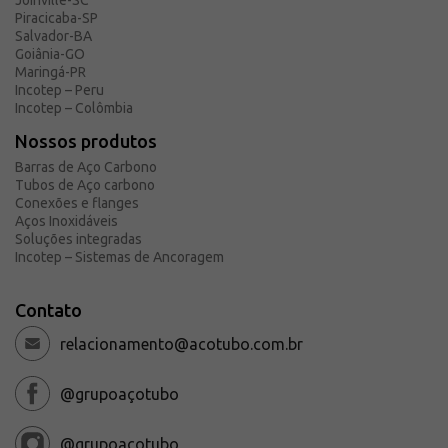
Joinville-SC
Piracicaba-SP
Salvador-BA
Goiânia-GO
Maringá-PR
Incotep – Peru
Incotep – Colômbia
Nossos produtos
Barras de Aço Carbono
Tubos de Aço carbono
Conexões e flanges
Aços Inoxidáveis
Soluções integradas
Incotep – Sistemas de Ancoragem
Contato
relacionamento@acotubo.com.br
@grupoaçotubo
@grupoaçotubo