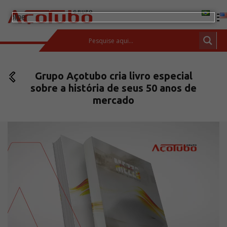
(11) 2413-2000
Grupo Açotubo cria livro especial
ESPAÇO DO CLIENTE
sobre a história de seus 50 anos de
Produtos
mercado
Tubos de aço carbono
Barras de Aço Carbono
Conexões e flanges
Aços Inoxidáveis
Soluções integradas
Incotep – Sistemas de Ancoragem
Calculadora
Download