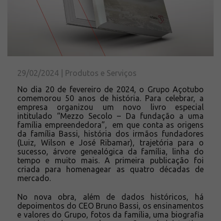
Solicite um orçamento
Sobre a Açotubo
Unidades
Qualidade
Planos de Financiamento
29/02/2024 | Produtos e Serviços
Compliance e LGPD
No dia 20 de fevereiro de 2024, o Grupo Açotubo
Ouvidoria
comemorou 50 anos de história. Para celebrar, a
empresa organizou um novo livro especial
Blog
intitulado “Mezzo Secolo – Da fundação a uma
família empreendedora”, em que conta as origens
ESG
da família Bassi, história dos irmãos fundadores
Trabalhe conosco
(Luiz, Wilson e José Ribamar), trajetória para o
sucesso, árvore genealógica da família, linha do
tempo e muito mais. A primeira publicação foi
criada para homenagear as quatro décadas de
mercado.
No nova obra, além de dados históricos, há
depoimentos do CEO Bruno Bassi, os ensinamentos
e valores do Grupo, fotos da família, uma biografia