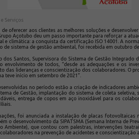
 e Serviços
e oferecer aos clientes as melhores soluções e desenvolv
Grupo Açotubo deu um passo importante para reforçar a atu
 e climática: a conquista da certificação ISO 14001. A norma
o de sistema de gestão ambiental, foi recebida em outubro de
 dos Santos, Supervisora do Sistema de Gestão Integrado 
u o envolvimento de todos, “desde as adequações e os inv
to das lideranças e conscientização dos colaboradores. O p
a teve início em setembro de 2021”.
desenvolvidas no período estão a criação de indicadores ambi
ema de Gestão, implantação do sistema de coleta seletiva, 
adáveis, entrega de copos em aço inoxidável para os colabor
liais.
ações, foi anunciada a instalação de placas fotovoltaicas
bém o desenvolvimento da SIPATSMA (Semana Interna de Pre
o Ambiente), que contou com palestras, intervenções teatrai
 colaboradores na prevenção de acidentes e conscientização 