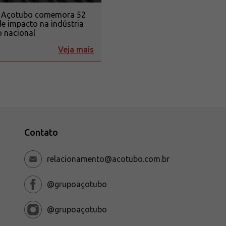
 Açotubo comemora 52
e impacto na indústria
 nacional
Veja mais
Contato
relacionamento@acotubo.com.br
@grupoaçotubo
@grupoaçotubo