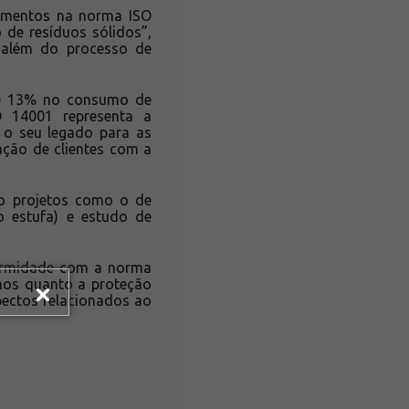
namentos na norma ISO
de resíduos sólidos”,
 além do processo de
 de 13% no consumo de
O 14001 representa a
o seu legado para as
ção de clientes com a
do projetos como o de
to estufa) e estudo de
formidade com a norma
rnos quanto a proteção
pectos relacionados ao