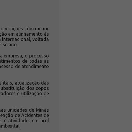
er operações com menor
ação em alinhamento às
 internacional, voltada
sse ano.
da empresa, o processo
estimentos de todas as
rocesso de atendimento
entais, atualização das
substituição dos copos
adores e utilização de
 nas unidades de Minas
venção de Acidentes de
s e atividades em prol
ambiental.