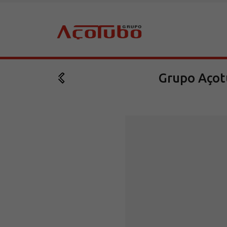
Grupo Açotu
Sobre a Açotubo
Unidades
Qualidade
Planos de Financiamento
Compliance e LGPD
Ouvidoria
Blog
ESG
Trabalhe conosco