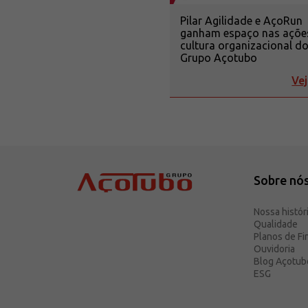
Pilar Agilidade e AçoRun
ganham espaço nas açõe
cultura organizacional d
Grupo Açotubo
Vej
Sobre nó
Nossa histór
Qualidade
Planos de F
Ouvidoria
Blog Açotub
ESG