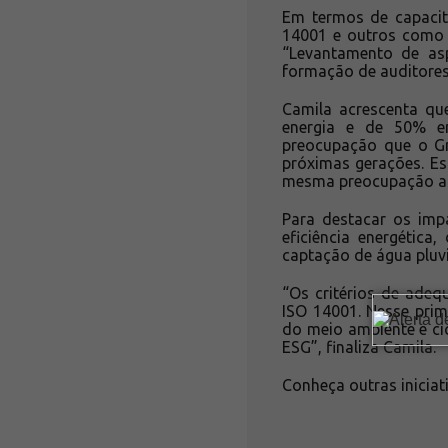
Em termos de capacit
14001 e outros como 
“Levantamento de as
formação de auditores
Camila acrescenta qu
energia e de 50% em
preocupação que o G
próximas gerações. E
mesma preocupação am
Para destacar os imp
eficiência energética
captação de água pluvi
“Os critérios de ade
ISO 14001. Nesse prim
do meio ambiente e ci
ESG”, finaliza Camila.
Conheça outras inicia