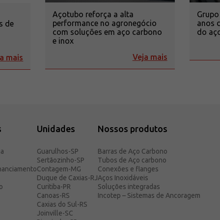
Açotubo reforça a alta
Grupo
performance no agronegócio
anos d
s de
com soluções em aço carbono
do aço
o
e inox
Veja mais
a mais
s
Unidades
Nossos produtos
ia
Guarulhos-SP
Barras de Aço Carbono
Sertãozinho-SP
Tubos de Aço carbono
inanciamento
Contagem-MG
Conexões e flanges
Duque de Caxias-RJ
Aços Inoxidáveis
o
Curitiba-PR
Soluções integradas
Canoas-RS
Incotep – Sistemas de Ancoragem
Caxias do Sul-RS
Joinville-SC