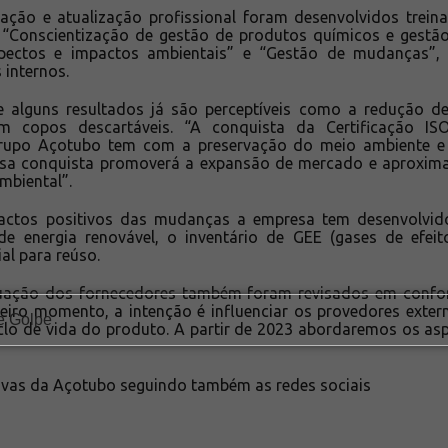
ação e atualização profissional foram desenvolvidos trei
“Conscientização de gestão de produtos químicos e gestão 
pectos e impactos ambientais” e “Gestão de mudanças”,
 internos.
e alguns resultados já são perceptíveis como a redução
 copos descartáveis. “A conquista da Certificação IS
rupo Açotubo tem com a preservação do meio ambiente e 
ssa conquista promoverá a expansão de mercado e aproxima
biental”.
actos positivos das mudanças a empresa tem desenvolvi
, de energia renovável, o inventário de GEE (gases de efei
al para reúso.
quação dos fornecedores também foram revisados em con
eiro momento, a intenção é influenciar os provedores exte
clo de vida do produto. A partir de 2023 abordaremos os as
tivas da Açotubo seguindo também as redes sociais