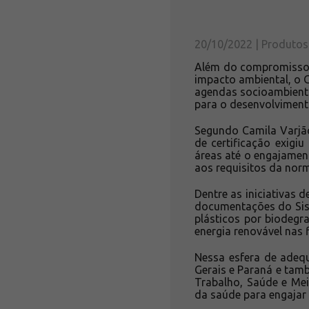
20/10/2022 | Produtos
Além do compromisso d
impacto ambiental, o 
agendas socioambiental
para o desenvolviment
Segundo Camila Varjão
de certificação exigi
áreas até o engajamen
aos requisitos da norm
Dentre as iniciativas 
documentações do Sist
plásticos por biodegr
energia renovável nas fi
Nessa esfera de adequ
Gerais e Paraná e tam
Trabalho, Saúde e Mei
da saúde para engajar