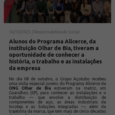
Solicite um orçamento
Sobre a Açotubo
Unidades
Qualidade
16/10/2025 | Responsabilidade Social
Planos de Financiamento
Alunos do Programa Alicerce, da
Compliance e LGPD
instituição Olhar de Bia, tiveram a
Ouvidoria
oportunidade de conhecer a
Blog
história, o trabalho e as instalações
ESG
da empresa
Trabalhe conosco
No dia 08 de outubro, o Grupo Açotubo recebeu
uma visita especial: jovens do Programa Alicerce da
ONG Olhar de Bia
estiveram na matriz, em
Guarulhos (SP), para conhecer as instalações e o
trabalho — que envolve a distribuição de
componentes de aço, as áreas industriais da
Incotep e as Soluções Integradas —, além da
trajetória da marca, que tem mais de cinco décadas