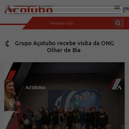
(11) 2413-2000
Grupo Açotubo recebe visita da ONG
ESPAÇO DO CLIENTE
Olhar de Bia
Produtos
Tubos de aço carbono
Barras de Aço Carbono
Conexões e flanges
Aços Inoxidáveis
Soluções integradas
Incotep – Sistemas de Ancoragem
Calculadora
Download