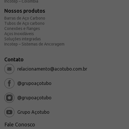
Incotep – Colômbia
Nossos produtos
Barras de Aço Carbono
Tubos de Aço carbono
Conexões e flanges
Aços Inoxidáveis
Soluções integradas
Incotep – Sistemas de Ancoragem
Contato
relacionamento@acotubo.com.br
@grupoaçotubo
@grupoaçotubo
Grupo Açotubo
Fale Conosco