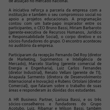
de atuação no mercado nacional.
A iniciativa reforça a parceria da empresa com a
instituição e também o seu compromisso social no
apoio a projetos educacionais. A programação
contou com um bate-papo inspirador entre os
participantes, o CEO Bruno Bassi, Miriam Barbaroto
(gerente-executiva de Recursos Humanos, Jurídico
e Responsabilidade Social), o corpo diretivo e os
sócios-fundadores do grupo. O encontro aconteceu
no auditório da empresa.
Participaram da recepção Fernando Del Roy (diretor
de Marketing, Suprimentos e Inteligência de
Mercado), Marcelo Starling (gerente comercial de
Energia e Engenharia), Luiz Carlos Fernandes
(diretor Industrial), Renato Vellani (gerente de TI),
Anapaula Sarmento (diretora de Desenvolvimento
Internacional e Inovação) e Rubens Ortolani (diretor
Comercial), que falaram sobre o trabalho de suas
áreas e responderam às dúvidas dos estudantes.
A HR Business Partner, Larissa Bassi, e os três
sócios-conselheiros e fundadores do Grupo
Açotubo, Luiz, Ribamar e Wilson Bassi, também