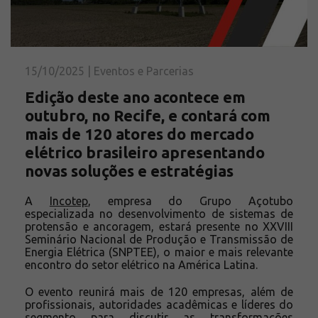
Solicite um orçamento
Sobre a Açotubo
Unidades
15/10/2025 | Eventos e Parcerias
Qualidade
Edição deste ano acontece em
Planos de Financiamento
outubro, no Recife, e contará com
Compliance e LGPD
mais de 120 atores do mercado
Ouvidoria
elétrico brasileiro apresentando
Blog
novas soluções e estratégias
ESG
A
Incotep
, empresa do Grupo Açotubo
Trabalhe conosco
especializada no desenvolvimento de sistemas de
protensão e ancoragem, estará presente no XXVIII
Seminário Nacional de Produção e Transmissão de
Energia Elétrica (SNPTEE), o maior e mais relevante
encontro do setor elétrico na América Latina.
O evento reunirá mais de 120 empresas, além de
profissionais, autoridades acadêmicas e líderes do
segmento para discutir as transformações