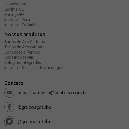
Salvador-BA
Goiânia-GO
Maringá-PR
Incotep – Peru
Incotep – Colômbia
Nossos produtos
Barras de Aço Carbono
Tubos de Aço carbono
Conexões e flanges
Aços Inoxidáveis
Soluções integradas
Incotep – Sistemas de Ancoragem
Contato
relacionamento@acotubo.com.br
@grupoaçotubo
@grupoaçotubo