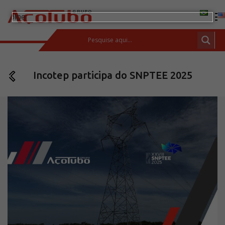
(11) 2413-2000
Incotep participa do SNPTEE 2025
ESPAÇO DO CLIENTE
Produtos
Tubos de aço carbono
Barras de Aço Carbono
Conexões e flanges
Aços Inoxidáveis
Soluções integradas
Incotep – Sistemas de Ancoragem
Calculadora
Download