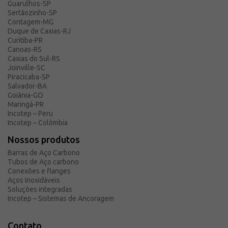
Guarulhos-SP
Sertãozinho-SP
Contagem-MG
Duque de Caxias-RJ
Curitiba-PR
Canoas-RS
Caxias do Sul-RS
Joinville-SC
Piracicaba-SP
Salvador-BA
Goiânia-GO
Maringá-PR
Incotep – Peru
Incotep – Colômbia
Nossos produtos
Barras de Aço Carbono
Tubos de Aço carbono
Conexões e flanges
Aços Inoxidáveis
Soluções integradas
Incotep – Sistemas de Ancoragem
Contato