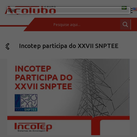
(11) 2413-2000
Incotep participa do XXVII SNPTEE
ESPAÇO DO CLIENTE
Produtos
Tubos de aço carbono
Barras de Aço Carbono
Conexões e flanges
Aços Inoxidáveis
Soluções integradas
Incotep – Sistemas de Ancoragem
Calculadora
Download