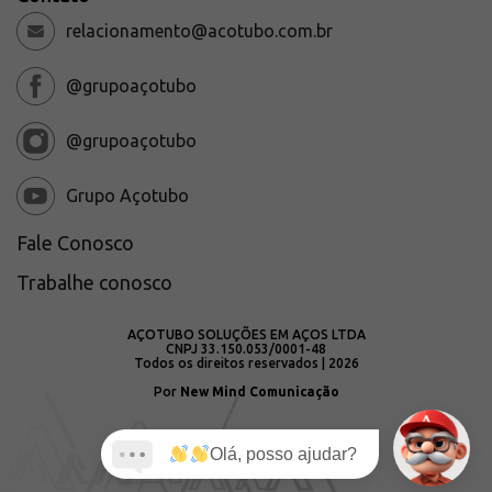
relacionamento@acotubo.com.br
@grupoaçotubo
@grupoaçotubo
Grupo Açotubo
Fale Conosco
Trabalhe conosco
AÇOTUBO SOLUÇÕES EM AÇOS LTDA
CNPJ 33.150.053/0001-48
Todos os direitos reservados | 2026
Por
New Mind Comunicação
Olá, posso ajudar?