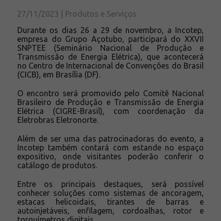
Solicite um orçamento
27/11/2023 | Produtos e Serviços
Sobre a Açotubo
Durante os dias 26 a 29 de novembro, a Incotep,
Unidades
empresa do Grupo Açotubo, participará do XXVII
SNPTEE (Seminário Nacional de Produção e
Qualidade
Transmissão de Energia Elétrica), que acontecerá
no Centro de Internacional de Convenções do Brasil
Planos de Financiamento
(CICB), em Brasília (DF).
Compliance e LGPD
O encontro será promovido pelo Comitê Nacional
Ouvidoria
Brasileiro de Produção e Transmissão de Energia
Blog
Elétrica (CIGRE-Brasil), com coordenação da
Eletrobras Eletronorte.
ESG
Além de ser uma das patrocinadoras do evento, a
Trabalhe conosco
Incotep também contará com estande no espaço
expositivo, onde visitantes poderão conferir o
catálogo de produtos.
Entre os principais destaques, será possível
conhecer soluções como sistemas de ancoragem,
estacas helicoidais, tirantes de barras e
autoinjetáveis, enfilagem, cordoalhas, rotor e
torquímetros digitais.