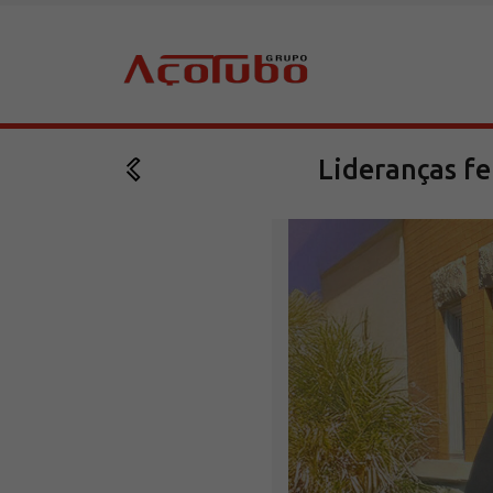
Lideranças fe
Sobre a Açotubo
Unidades
Qualidade
Planos de Financiamento
Compliance e LGPD
Ouvidoria
Blog
ESG
Trabalhe conosco