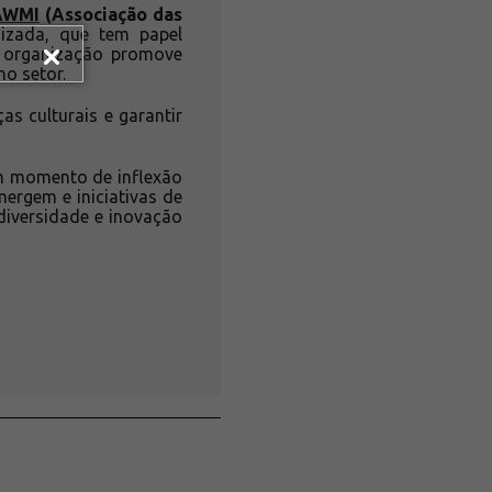
AWMI
(Associação das
izada, que tem papel
A organização promove
no setor.
s culturais e garantir
um momento de inflexão
ergem e iniciativas de
diversidade e inovação