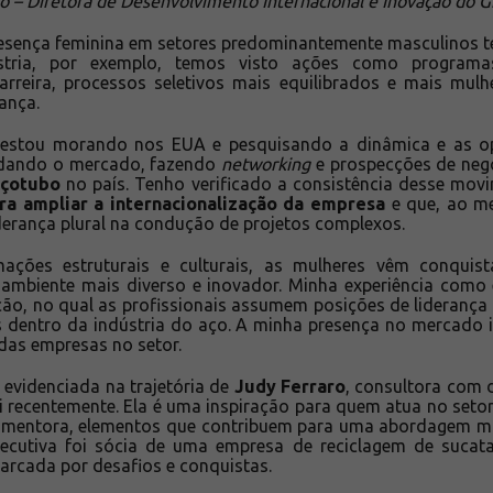
 – Diretora de Desenvolvimento Internacional e Inovação do 
resença feminina em setores predominantemente masculinos
stria, por exemplo, temos visto ações como programa
arreira, processos seletivos mais equilibrados e mais mul
ança.
estou morando nos EUA e pesquisando a dinâmica e as o
tudando o mercado, fazendo
networking
e prospecções de negó
çotubo
no país. Tenho verificado a consistência desse mov
ra ampliar a internacionalização da empresa
e que, ao m
derança plural na condução de projetos complexos.
ações estruturais e culturais, as mulheres vêm conquis
ambiente mais diverso e inovador. Minha experiência como
ção, no qual as profissionais assumem posições de liderança
as dentro da indústria do aço. A minha presença no mercado i
 das empresas no setor.
evidenciada na trajetória de
Judy Ferraro
, consultora com
 recentemente. Ela é uma inspiração para quem atua no setor.
o mentora, elementos que contribuem para uma abordagem ma
ecutiva foi sócia de uma empresa de reciclagem de suca
arcada por desafios e conquistas.