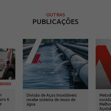
OUTRAS
PUBLICAÇÕES
m
Divisão de Aços Inoxidáveis
Metodo
uro 6
recebe sistema de reuso de
novid
e
água
Melho
Açotu