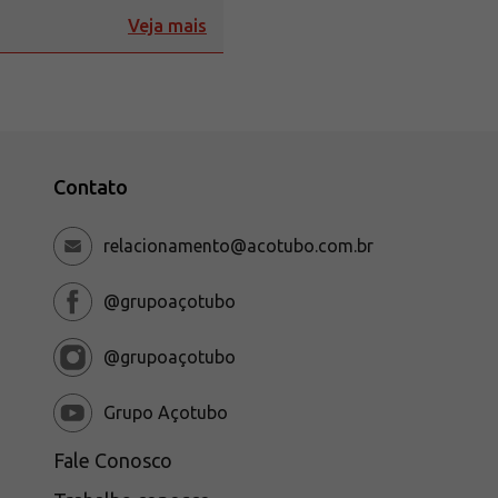
Veja mais
Contato
relacionamento@acotubo.com.br
@grupoaçotubo
@grupoaçotubo
Grupo Açotubo
Fale Conosco