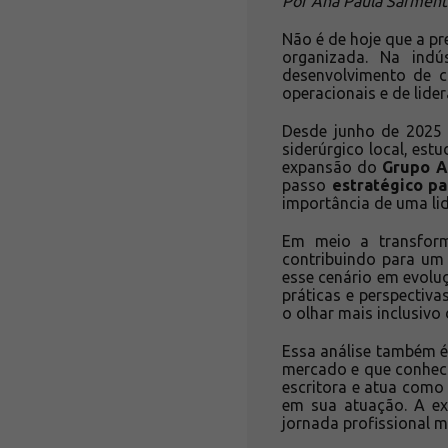
Por Ana Paula Sarmento
Não é de hoje que a p
organizada. Na indú
desenvolvimento de c
operacionais e de lider
Desde junho de 2025 
siderúrgico local, es
expansão do
Grupo A
passo
estratégico pa
importância de uma li
Em meio a transform
contribuindo para um 
esse cenário em evolu
práticas e perspectiv
o olhar mais inclusivo
Essa análise também é 
mercado e que conheci
escritora e atua com
em sua atuação. A ex
jornada profissional m