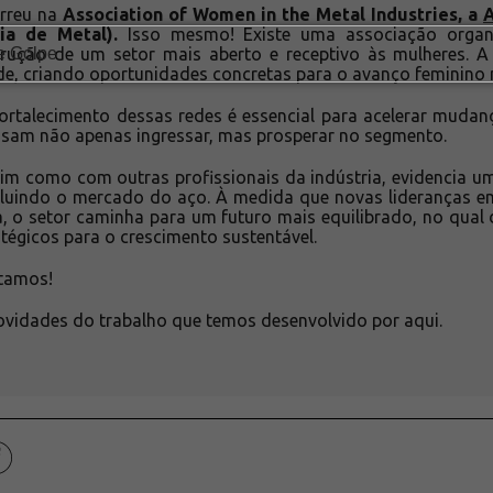
rreu na
Association of Women in the Metal Industries, a
ia de Metal).
Isso mesmo! Existe uma associação organ
rução de um setor mais aberto e receptivo às mulheres. 
ade, criando oportunidades concretas para o avanço feminino 
ortalecimento dessas redes é essencial para acelerar mudança
sam não apenas ingressar, mas prosperar no segmento.
im como com outras profissionais da indústria, evidencia 
incluindo o mercado do aço. À medida que novas lideranças em
, o setor caminha para um futuro mais equilibrado, no qual 
atégicos para o crescimento sustentável.
itamos!
novidades do trabalho que temos desenvolvido por aqui.