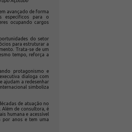
Grupo Açotubo
 tem avançado de forma
s específicos para o
heres ocupando cargos
portunidades do setor
cios para estruturar a
imento. Trata-se de um
esmo tempo, reforça a
tando protagonismo e
 executiva dialoga com
 e ajudam a redesenhar
nternacional simboliza
 décadas de atuação no
 Além de consultora, é
is humana e acessível
ta por anos e tem uma