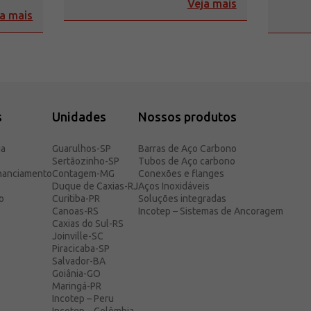
Veja mais
a mais
s
Unidades
Nossos produtos
ia
Guarulhos-SP
Barras de Aço Carbono
Sertãozinho-SP
Tubos de Aço carbono
inanciamento
Contagem-MG
Conexões e flanges
Duque de Caxias-RJ
Aços Inoxidáveis
o
Curitiba-PR
Soluções integradas
Canoas-RS
Incotep – Sistemas de Ancoragem
Caxias do Sul-RS
Joinville-SC
Piracicaba-SP
Salvador-BA
Goiânia-GO
Maringá-PR
Incotep – Peru
Incotep – Colômbia