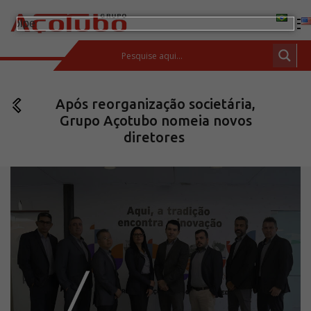
(11) 2413-2000
Após reorganização societária,
ESPAÇO DO CLIENTE
Grupo Açotubo nomeia novos
Produtos
diretores
Tubos de aço carbono
Barras de Aço Carbono
Conexões e flanges
Aços Inoxidáveis
Soluções integradas
Incotep – Sistemas de Ancoragem
Calculadora
Download