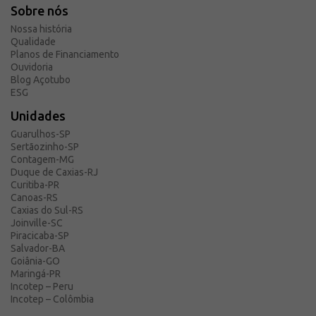
Sobre nós
Nossa história
Qualidade
Planos de Financiamento
Ouvidoria
Blog Açotubo
ESG
Unidades
Guarulhos-SP
Sertãozinho-SP
Contagem-MG
Duque de Caxias-RJ
Curitiba-PR
Canoas-RS
Caxias do Sul-RS
Joinville-SC
Piracicaba-SP
Salvador-BA
Goiânia-GO
Maringá-PR
Incotep – Peru
Incotep – Colômbia