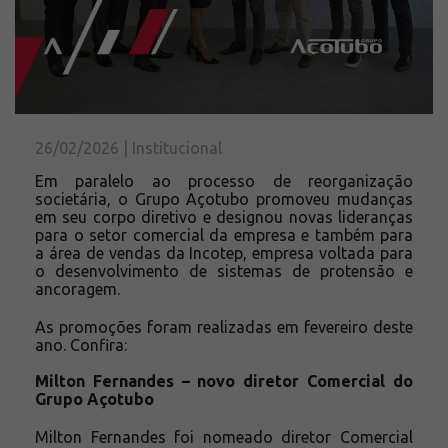
Solicite um orçamento
Sobre a Açotubo
Unidades
Qualidade
Planos de Financiamento
26/02/2026 | Institucional
Compliance e LGPD
Em paralelo ao processo de reorganização
Ouvidoria
societária, o Grupo Açotubo promoveu mudanças
em seu corpo diretivo e designou novas lideranças
Blog
para o setor comercial da empresa e também para
a área de vendas da Incotep, empresa voltada para
ESG
o desenvolvimento de sistemas de protensão e
Trabalhe conosco
ancoragem.
As promoções foram realizadas em fevereiro deste
ano. Confira:
Milton Fernandes – novo diretor Comercial do
Grupo Açotubo
Milton Fernandes foi nomeado diretor Comercial