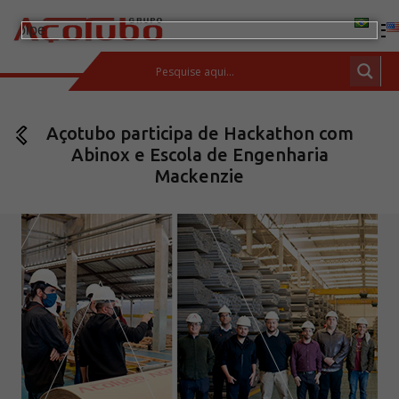
(11) 2413-2000
Açotubo participa de Hackathon com
ESPAÇO DO CLIENTE
Abinox e Escola de Engenharia
Produtos
Mackenzie
Tubos de aço carbono
Barras de Aço Carbono
Conexões e flanges
Aços Inoxidáveis
Soluções integradas
Incotep – Sistemas de Ancoragem
Calculadora
Download