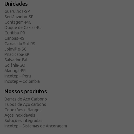
Unidades
Guarulhos-SP
Sertãozinho-SP
Contagem-MG
Duque de Caxias-RJ
Curitiba-PR
Canoas-RS
Caxias do Sul-RS
Joinville-SC
Piracicaba-SP
Salvador-BA
Goiânia-GO
Maringá-PR
Incotep – Peru
Incotep – Colômbia
Nossos produtos
Barras de Aço Carbono
Tubos de Aço carbono
Conexões e flanges
Aços Inoxidáveis
Soluções integradas
Incotep – Sistemas de Ancoragem