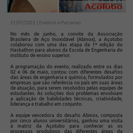
Solicite um orçamento
Sobre a Açotubo
Unidades
21/07/2022 | Eventos e Parcerias
Qualidade
No mês de junho, a convite da Associação
Brasileira de Aço Inoxidável (Abinox), a Açotubo
Planos de Financiamento
colaborou com uma das etapa da 1ª edição do
Compliance e LGPD
Hackathon para alunos da Escola de Engenharia do
instituto de ensino superior.
Ouvidoria
A programação do evento, realizado entre os dias
Blog
02 e 06 de maio, contou com diferentes desafios
ESG
das áreas de engenharia e química, formulados por
empresas que são referência no país em suas áreas
Trabalhe conosco
de atuação, para serem resolvidos pelas equipes de
estudantes. As soluções dos problemas envolviam
a aplicação de habilidades técnicas, criatividade,
liderança e trabalho em conjunto.
A equipe vencedora do desafio Abinox, composta
por cinco alunos universitários, ganhou uma visita
à matriz da Açotubo para conhecer as os
processos produtivos das diferentes áreas da