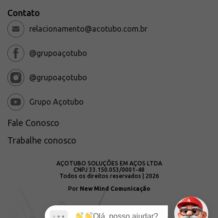
Contato
relacionamento@acotubo.com.br
@grupoaçotubo
@grupoaçotubo
Grupo Açotubo
Fale Conosco
Trabalhe conosco
AÇOTUBO SOLUÇÕES EM AÇOS LTDA
CNPJ 33.150.053/0001-48
Todos os direitos reservados | 2026
Por
New Mind Comunicação
Olá, posso ajudar?