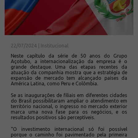
Solicite um orçamento
Sobre a Açotubo
Unidades
Qualidade
Planos de Financiamento
22/07/2024 | Institucional
Compliance e LGPD
Neste capítulo da série de 50 anos do Grupo
Ouvidoria
Açotubo, a internacionalização da empresa é o
grande destaque. Uma das etapas recentes da
Blog
atuação da companhia mostra que a estratégia de
expansão de mercado tem alcançado países da
ESG
América Latina, como Peru e Colômbia.
Trabalhe conosco
Se as inaugurações de filiais em diferentes cidades
do Brasil possibilitaram ampliar o atendimento em
território nacional, o ingresso no mercado exterior
marca uma nova fase para os negócios, e os
resultados positivos são perceptíveis.
“O investimento internacional só foi possível
porque o caminho foi pavimentado pela primeira