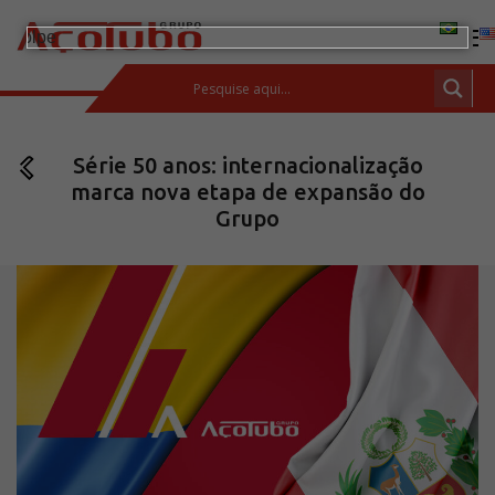
(11) 2413-2000
Série 50 anos: internacionalização
ESPAÇO DO CLIENTE
marca nova etapa de expansão do
Produtos
Grupo
Tubos de aço carbono
Barras de Aço Carbono
Conexões e flanges
Aços Inoxidáveis
Soluções integradas
Incotep – Sistemas de Ancoragem
Calculadora
Download