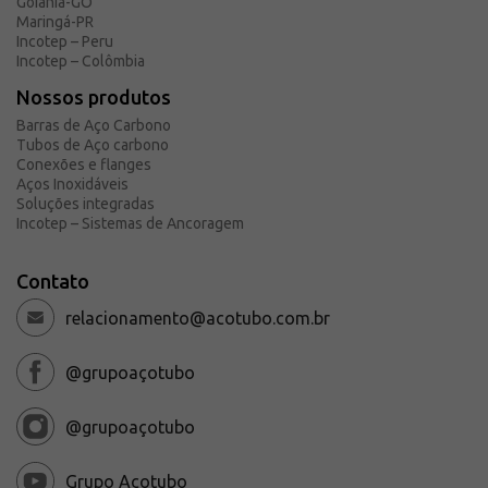
Goiânia-GO
Maringá-PR
Incotep – Peru
Incotep – Colômbia
Nossos produtos
Barras de Aço Carbono
Tubos de Aço carbono
Conexões e flanges
Aços Inoxidáveis
Soluções integradas
Incotep – Sistemas de Ancoragem
Contato
relacionamento@acotubo.com.br
@grupoaçotubo
@grupoaçotubo
Grupo Açotubo