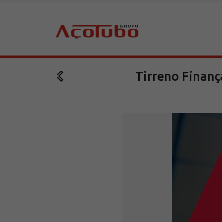
Tirreno Finanç
Sobre a Açotubo
Unidades
Qualidade
Planos de Financiamento
Compliance e LGPD
Ouvidoria
Blog
ESG
Trabalhe conosco