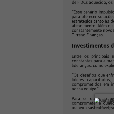
de FIDCs aquecido, os
“Esse cenário impulsi
para oferecer soluçõe
estratégica tanto às
atendimento. Além dis
constantemente novos 
Tirreno Finanças.
Investimentos d
Entre os principais
constantes para a man
lideranças, como expli
“Os desafios que enf
líderes capacitados
comprometidos em in
nossa equipe.”
Para o futuro, o ge
comprometer a qualid
maneira sustentável, 