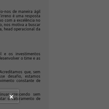
do-nos de maneira ágil
Tirreno é uma resposta
o com a excelência no
o, nos motiva a buscar
a, head operacional da
l e os investimentos
esenvolver o time e as
 Acreditamos que, sem
sse desafio, estamos
vimento constante de
tinuar crescendo sem
ntar o faturamento de