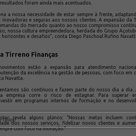
 resultados foram ainda mais acentuados.
ona a nossa necessidade de estar sempre à frente, adaptan
s inovadoras e seguras aos nossos clientes. A expansão da 
 demandas do mercado quanto ao nosso compromisso contínu
so, nossa cultura empreendedora, herdada do Grupo Açotub
horizontes e desafios”, conta Diego Paschoal Rufino Navatt
a Tirreno Finanças
 movimentos estão a expansão para atendimento naciona
utenção da excelência na gestão de pessoas, com foco em d
ca Navatta.
rentamos são contínuos e fazem parte do nosso dia a dia.
, a empresa corre o risco de estagnar. Para superar e
vestir em programas internos de formação e no desenvol
stor revela alguns planos: “Nossas metas incluem con
ade dos nossos serviços, fidelizar novos clientes e aume
sempre com foco na inovação.”