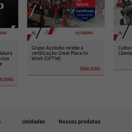
Grupo Açotubo recebe a
Cultur
latura
certificação Great Place to
Client
ocina
Work (GPTW)
e
Veja mais
a mais
s
Unidades
Nossos produtos