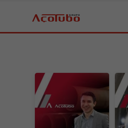
Sobre a Açotubo
Unidades
Qualidade
Planos de Financiamento
Compliance e LGPD
Ouvidoria
Blog
ESG
Trabalhe conosco