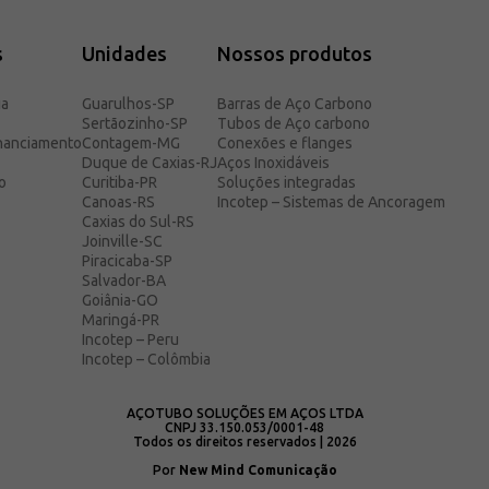
s
Unidades
Nossos produtos
ia
Guarulhos-SP
Barras de Aço Carbono
Sertãozinho-SP
Tubos de Aço carbono
inanciamento
Contagem-MG
Conexões e flanges
Duque de Caxias-RJ
Aços Inoxidáveis
o
Curitiba-PR
Soluções integradas
Canoas-RS
Incotep – Sistemas de Ancoragem
Caxias do Sul-RS
Joinville-SC
Piracicaba-SP
Salvador-BA
Goiânia-GO
Maringá-PR
Incotep – Peru
Incotep – Colômbia
AÇOTUBO SOLUÇÕES EM AÇOS LTDA
CNPJ 33.150.053/0001-48
Todos os direitos reservados | 2026
Por
New Mind Comunicação