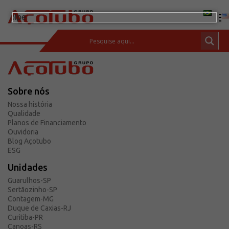
(11) 2413-2000
ESPAÇO DO CLIENTE
Sobre nós
Produtos
Nossa história
Tubos de aço carbono
Qualidade
Planos de Financiamento
Barras de Aço Carbono
Ouvidoria
Blog Açotubo
Conexões e flanges
ESG
Aços Inoxidáveis
Unidades
Soluções integradas
Guarulhos-SP
Sertãozinho-SP
Incotep – Sistemas de Ancoragem
Contagem-MG
Calculadora
Duque de Caxias-RJ
Curitiba-PR
Download
Canoas-RS