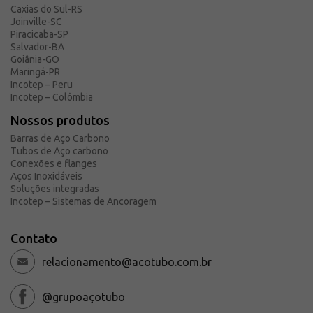
Caxias do Sul-RS
Solicite um orçamento
Joinville-SC
Sobre a Açotubo
Piracicaba-SP
Salvador-BA
Unidades
Goiânia-GO
Maringá-PR
Qualidade
Incotep – Peru
Planos de Financiamento
Incotep – Colômbia
Compliance e LGPD
Nossos produtos
Ouvidoria
Barras de Aço Carbono
Tubos de Aço carbono
Blog
Conexões e flanges
Aços Inoxidáveis
ESG
Soluções integradas
Trabalhe conosco
Incotep – Sistemas de Ancoragem
Contato
relacionamento@acotubo.com.br
@grupoaçotubo