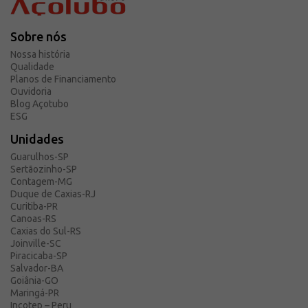
Solicite um orçamento
Sobre a Açotubo
Sobre nós
Unidades
Nossa história
Qualidade
Qualidade
Planos de Financiamento
Ouvidoria
Planos de Financiamento
Blog Açotubo
Compliance e LGPD
ESG
Ouvidoria
Unidades
Blog
Guarulhos-SP
Sertãozinho-SP
ESG
Contagem-MG
Duque de Caxias-RJ
Trabalhe conosco
Curitiba-PR
Canoas-RS
Caxias do Sul-RS
Joinville-SC
Piracicaba-SP
Salvador-BA
Goiânia-GO
Maringá-PR
Incotep – Peru