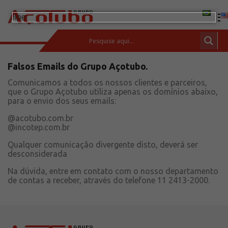
Falsos Emails do Grupo Açotubo.
(11) 2413-2000
Comunicamos a todos os nossos clientes e parceiros,
ESPAÇO DO CLIENTE
que o Grupo Açotubo utiliza apenas os domínios abaixo,
Produtos
para o envio dos seus emails:
Tubos de aço carbono
@acotubo.com.br
@incotep.com.br
Barras de Aço Carbono
Conexões e flanges
Qualquer comunicação divergente disto, deverá ser
desconsiderada
Aços Inoxidáveis
Na dúvida, entre em contato com o nosso departamento
Soluções integradas
de contas a receber, através do telefone 11 2413-2000.
Incotep – Sistemas de Ancoragem
Calculadora
Download