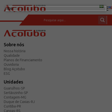
(11) 2413-2000
ESPAÇO DO CLIENTE
Sobre nós
Produtos
Nossa história
Tubos de aço carbono
Qualidade
Planos de Financiamento
Barras de Aço Carbono
Ouvidoria
Blog Açotubo
Conexões e flanges
ESG
Aços Inoxidáveis
Unidades
Soluções integradas
Guarulhos-SP
Sertãozinho-SP
Incotep – Sistemas de Ancoragem
Contagem-MG
Calculadora
Duque de Caxias-RJ
Curitiba-PR
Download
Canoas-RS