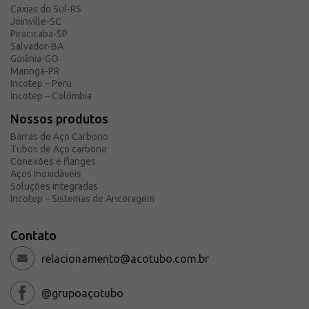
Caxias do Sul-RS
Solicite um orçamento
Joinville-SC
Sobre a Açotubo
Piracicaba-SP
Salvador-BA
Unidades
Goiânia-GO
Maringá-PR
Qualidade
Incotep – Peru
Planos de Financiamento
Incotep – Colômbia
Compliance e LGPD
Nossos produtos
Ouvidoria
Barras de Aço Carbono
Tubos de Aço carbono
Blog
Conexões e flanges
Aços Inoxidáveis
ESG
Soluções integradas
Trabalhe conosco
Incotep – Sistemas de Ancoragem
Contato
relacionamento@acotubo.com.br
@grupoaçotubo