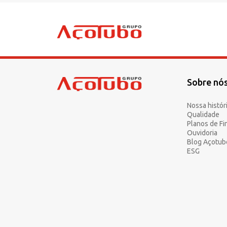
Sobre nó
Sobre a Açotubo
Unidades
Nossa histór
Qualidade
Qualidade
Planos de F
Planos de Financiamento
Ouvidoria
Blog Açotub
Compliance e LGPD
ESG
Ouvidoria
Blog
ESG
Trabalhe conosco