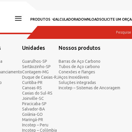
PRODUTOS
CALCULADORA
DOWNLOAD
SOLICITE UM ORÇ
s
Unidades
Nossos produtos
ia
Guarulhos-SP
Barras de Aço Carbono
Sertãozinho-SP
Tubos de Aço carbono
inanciamento
Contagem-MG
Conexões e flanges
Duque de Caxias-RJ
Aços Inoxidáveis
o
Curitiba-PR
Soluções integradas
Canoas-RS
Incotep – Sistemas de Ancoragem
Caxias do Sul-RS
Joinville-SC
Piracicaba-SP
Salvador-BA
Goiânia-GO
Maringá-PR
Incotep – Peru
Incotep – Colômbia