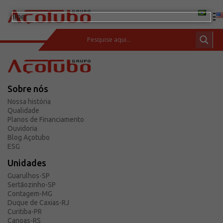
(11) 2413-2000
ESPAÇO DO CLIENTE
Sobre nós
Produtos
Nossa história
Tubos de aço carbono
Qualidade
Planos de Financiamento
Barras de Aço Carbono
Ouvidoria
Blog Açotubo
Conexões e flanges
ESG
Aços Inoxidáveis
Unidades
Soluções integradas
Guarulhos-SP
Sertãozinho-SP
Incotep – Sistemas de Ancoragem
Contagem-MG
Calculadora
Duque de Caxias-RJ
Curitiba-PR
Download
Canoas-RS