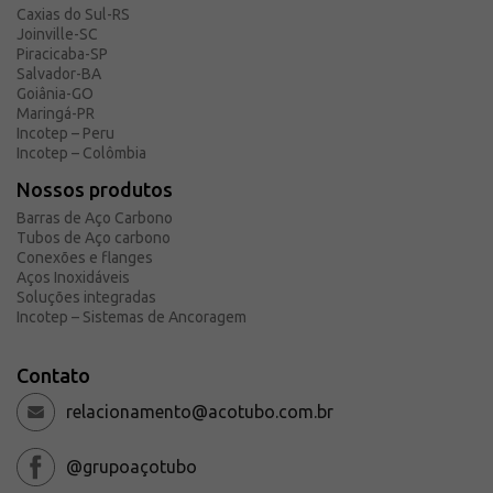
Caxias do Sul-RS
Solicite um orçamento
Joinville-SC
Sobre a Açotubo
Piracicaba-SP
Salvador-BA
Unidades
Goiânia-GO
Maringá-PR
Qualidade
Incotep – Peru
Planos de Financiamento
Incotep – Colômbia
Compliance e LGPD
Nossos produtos
Ouvidoria
Barras de Aço Carbono
Tubos de Aço carbono
Blog
Conexões e flanges
Aços Inoxidáveis
ESG
Soluções integradas
Trabalhe conosco
Incotep – Sistemas de Ancoragem
Contato
relacionamento@acotubo.com.br
@grupoaçotubo