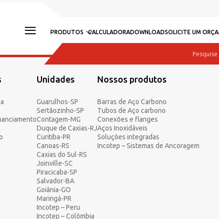
PRODUTOS
CALCULADORA
DOWNLOAD
SOLICITE UM ORÇ
s
Unidades
Nossos produtos
ia
Guarulhos-SP
Barras de Aço Carbono
Sertãozinho-SP
Tubos de Aço carbono
inanciamento
Contagem-MG
Conexões e flanges
Duque de Caxias-RJ
Aços Inoxidáveis
o
Curitiba-PR
Soluções integradas
Canoas-RS
Incotep – Sistemas de Ancoragem
Caxias do Sul-RS
Joinville-SC
Piracicaba-SP
Salvador-BA
Goiânia-GO
Maringá-PR
Incotep – Peru
Incotep – Colômbia