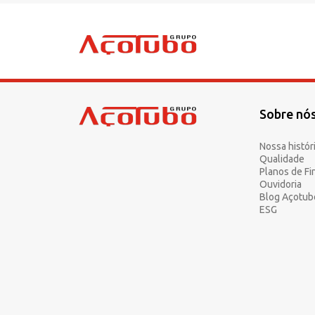
Sobre nó
Sobre a Açotubo
Unidades
Nossa histór
Qualidade
Qualidade
Planos de F
Planos de Financiamento
Ouvidoria
Blog Açotub
Compliance e LGPD
ESG
Ouvidoria
Blog
ESG
Trabalhe conosco