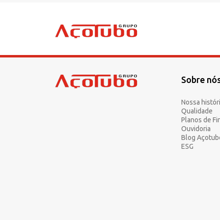
Sobre nó
Sobre a Açotubo
Unidades
Nossa histór
Qualidade
Qualidade
Planos de F
Planos de Financiamento
Ouvidoria
Blog Açotub
Compliance e LGPD
ESG
Ouvidoria
Blog
ESG
Trabalhe conosco