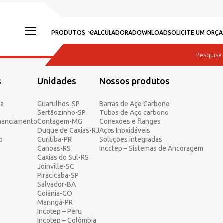
PRODUTOS
CALCULADORA
DOWNLOAD
SOLICITE UM ORÇ
s
Unidades
Nossos produtos
ia
Guarulhos-SP
Barras de Aço Carbono
Sertãozinho-SP
Tubos de Aço carbono
inanciamento
Contagem-MG
Conexões e flanges
Duque de Caxias-RJ
Aços Inoxidáveis
o
Curitiba-PR
Soluções integradas
Canoas-RS
Incotep – Sistemas de Ancoragem
Caxias do Sul-RS
Joinville-SC
Piracicaba-SP
Salvador-BA
Goiânia-GO
Maringá-PR
Incotep – Peru
Incotep – Colômbia