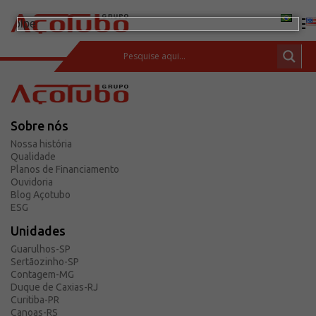
(11) 2413-2000
ESPAÇO DO CLIENTE
Sobre nós
Produtos
Nossa história
Tubos de aço carbono
Qualidade
Planos de Financiamento
Barras de Aço Carbono
Ouvidoria
Blog Açotubo
Conexões e flanges
ESG
Aços Inoxidáveis
Unidades
Soluções integradas
Guarulhos-SP
Sertãozinho-SP
Incotep – Sistemas de Ancoragem
Contagem-MG
Calculadora
Duque de Caxias-RJ
Curitiba-PR
Download
Canoas-RS