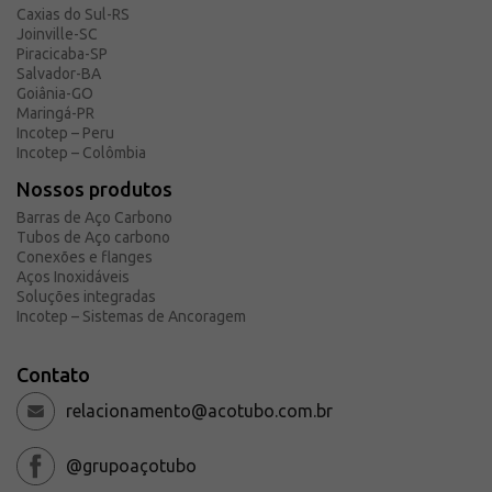
Caxias do Sul-RS
Solicite um orçamento
Joinville-SC
Sobre a Açotubo
Piracicaba-SP
Salvador-BA
Unidades
Goiânia-GO
Maringá-PR
Qualidade
Incotep – Peru
Planos de Financiamento
Incotep – Colômbia
Compliance e LGPD
Nossos produtos
Ouvidoria
Barras de Aço Carbono
Tubos de Aço carbono
Blog
Conexões e flanges
Aços Inoxidáveis
ESG
Soluções integradas
Trabalhe conosco
Incotep – Sistemas de Ancoragem
Contato
relacionamento@acotubo.com.br
@grupoaçotubo