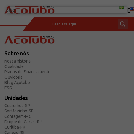
(11) 2413-2000
ESPAÇO DO CLIENTE
Sobre nós
Produtos
Nossa história
Tubos de aço carbono
Qualidade
Planos de Financiamento
Barras de Aço Carbono
Ouvidoria
Blog Açotubo
Conexões e flanges
ESG
Aços Inoxidáveis
Unidades
Soluções integradas
Guarulhos-SP
Sertãozinho-SP
Incotep – Sistemas de Ancoragem
Contagem-MG
Calculadora
Duque de Caxias-RJ
Curitiba-PR
Download
Canoas-RS