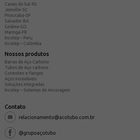
Caxias do Sul-RS
Solicite um orçamento
Joinville-SC
Sobre a Açotubo
Piracicaba-SP
Salvador-BA
Unidades
Goiânia-GO
Maringá-PR
Qualidade
Incotep – Peru
Planos de Financiamento
Incotep – Colômbia
Compliance e LGPD
Nossos produtos
Ouvidoria
Barras de Aço Carbono
Tubos de Aço carbono
Blog
Conexões e flanges
Aços Inoxidáveis
ESG
Soluções integradas
Trabalhe conosco
Incotep – Sistemas de Ancoragem
Contato
relacionamento@acotubo.com.br
@grupoaçotubo