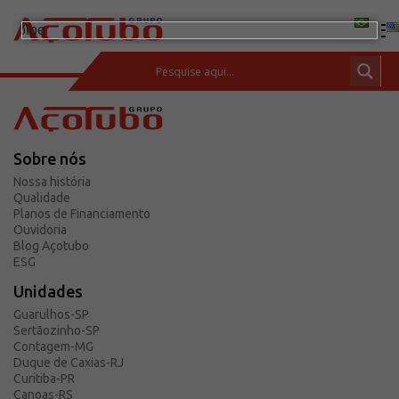
(11) 2413-2000
ESPAÇO DO CLIENTE
Sobre nós
Produtos
Nossa história
Tubos de aço carbono
Qualidade
Planos de Financiamento
Barras de Aço Carbono
Ouvidoria
Blog Açotubo
Conexões e flanges
ESG
Aços Inoxidáveis
Unidades
Soluções integradas
Guarulhos-SP
Sertãozinho-SP
Incotep – Sistemas de Ancoragem
Contagem-MG
Calculadora
Duque de Caxias-RJ
Curitiba-PR
Download
Canoas-RS