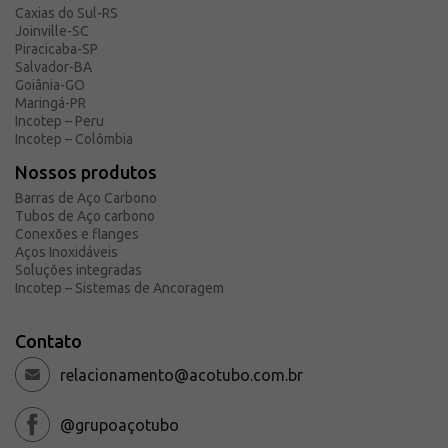
Caxias do Sul-RS
Solicite um orçamento
Joinville-SC
Sobre a Açotubo
Piracicaba-SP
Salvador-BA
Unidades
Goiânia-GO
Maringá-PR
Qualidade
Incotep – Peru
Planos de Financiamento
Incotep – Colômbia
Compliance e LGPD
Nossos produtos
Ouvidoria
Barras de Aço Carbono
Tubos de Aço carbono
Blog
Conexões e flanges
Aços Inoxidáveis
ESG
Soluções integradas
Trabalhe conosco
Incotep – Sistemas de Ancoragem
Contato
relacionamento@acotubo.com.br
@grupoaçotubo