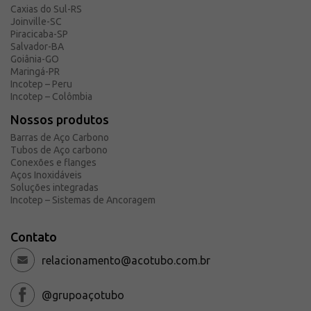
Caxias do Sul-RS
Solicite um orçamento
Joinville-SC
Sobre a Açotubo
Piracicaba-SP
Salvador-BA
Unidades
Goiânia-GO
Maringá-PR
Qualidade
Incotep – Peru
Planos de Financiamento
Incotep – Colômbia
Compliance e LGPD
Nossos produtos
Ouvidoria
Barras de Aço Carbono
Tubos de Aço carbono
Blog
Conexões e flanges
Aços Inoxidáveis
ESG
Soluções integradas
Trabalhe conosco
Incotep – Sistemas de Ancoragem
Contato
relacionamento@acotubo.com.br
@grupoaçotubo