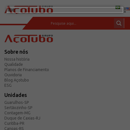
(11) 2413-2000
ESPAÇO DO CLIENTE
Sobre nós
Produtos
Nossa história
Tubos de aço carbono
Qualidade
Planos de Financiamento
Barras de Aço Carbono
Ouvidoria
Blog Açotubo
Conexões e flanges
ESG
Aços Inoxidáveis
Unidades
Soluções integradas
Guarulhos-SP
Sertãozinho-SP
Incotep – Sistemas de Ancoragem
Contagem-MG
Calculadora
Duque de Caxias-RJ
Curitiba-PR
Download
Canoas-RS