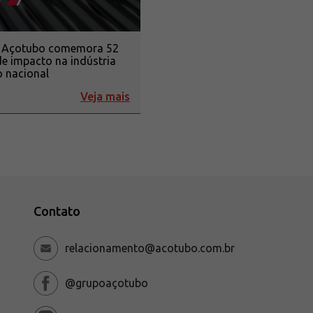
 Açotubo comemora 52
e impacto na indústria
 nacional
Veja mais
Contato
relacionamento@acotubo.com.br
@grupoaçotubo