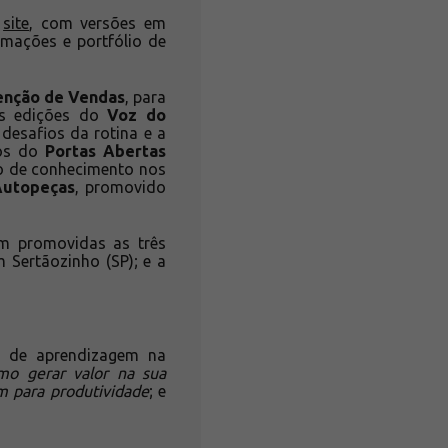
o
site
, com versões em
rmações e portfólio de
enção de Vendas
, para
eis edições do
Voz do
 desafios da rotina e a
ros do
Portas Abertas
o de conhecimento nos
 Autopeças
, promovido
am promovidas as três
m Sertãozinho (SP); e a
s de aprendizagem na
mo gerar valor na sua
m para produtividade
; e