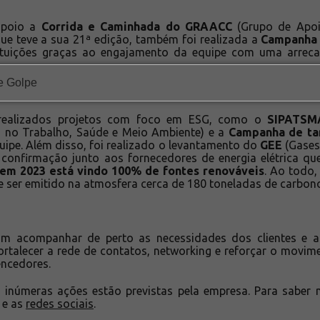
apoio a
Corrida e Caminhada do GRAACC
(Grupo de Apoi
ue teve a sua 21ª edição, também foi realizada a
Campanha 
tituições graças ao engajamento da equipe com uma arrecad
 realizados projetos com foco em ESG, como o
SIPATSM
s no Trabalho, Saúde e Meio Ambiente) e a
Campanha de ta
uipe. Além disso, foi realizado o levantamento do
GEE
(Gases 
 confirmação junto aos fornecedores de energia elétrica q
em 2023 está vindo 100% de fontes renováveis
. Ao todo,
e ser emitido na atmosfera cerca de 180 toneladas de carbon
ram acompanhar de perto as necessidades dos clientes e a
 fortalecer a rede de contatos, networking e reforçar o movi
ncedores.
inúmeras ações estão previstas pela empresa. Para saber m
 e as
redes sociais
.