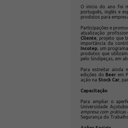
O início do ano foi 
português, inglês e e
produtos para empresas
Participações e prom
atualização profissi
Cliente
, projeto que 
importância da contr
Incotep
, um programa
produtos que utiliza
pelo Sindipeças, em abr
Para estreitar ainda
edições do
Beer
em Pi
ação na
Stock Car
, pa
Capacitação
Para ampliar o aper
Universidade Açotu
empresa com práticas
Segurança do Trabalho:
Ações Sociais