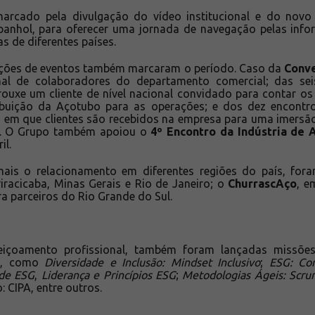
marcado pela divulgação do vídeo institucional e do nov
spanhol, para oferecer uma jornada de navegação pelas info
 de diferentes países.
oções de eventos também marcaram o período. Caso da
Conv
onal de colaboradores do departamento comercial; das s
trouxe um cliente de nível nacional convidado para contar os
ibuição da Açotubo para as operações; e dos dez encont
 em que clientes são recebidos na empresa para uma imersã
m. O Grupo também apoiou o
4º Encontro da Indústria de
il.
 mais o relacionamento em diferentes regiões do país, for
racicaba, Minas Gerais e Rio de Janeiro; o
ChurrascAço
, e
ra parceiros do Rio Grande do Sul.
feiçoamento profissional, também foram lançadas missõe
bo, como
Diversidade e Inclusão: Mindset Inclusivo
;
ESG: Co
 de ESG
,
Liderança e Princípios ESG
;
Metodologias Ágeis: Scru
 CIPA, entre outros.