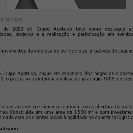
 e Serviços
re de 2023 do Grupo Açotubo teve como destaque aç
dades, projetos e a realização e participação em evento
 movimentos da empresa no período e as iniciativas do segun
o Grupo Açotubo, segue em expansão dos negócios e oper
20, o processo de internacionalização já atingiu 100% de cr
 constante de crescimento continua com a abertura da mais no
unho. Construída em uma área de 1.500 m² e com investimen
imidade com os clientes locais à agilidade na cobertura logísti
alizados