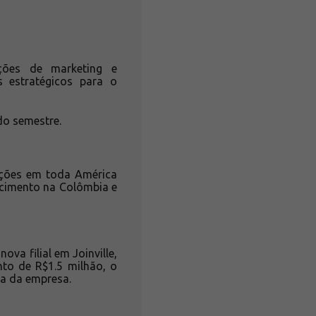
ões de marketing e
s estratégicos para o
do semestre.
ações em toda América
escimento na Colômbia e
va filial em Joinville,
to de R$1.5 milhão, o
ca da empresa.