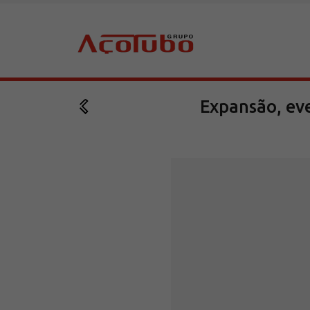
Expansão, ev
Sobre a Açotubo
Unidades
Qualidade
Planos de Financiamento
Compliance e LGPD
Ouvidoria
Blog
ESG
Trabalhe conosco