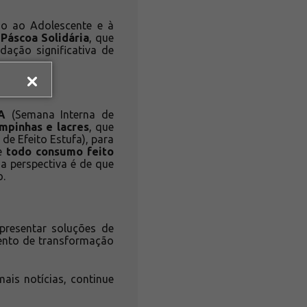
o ao Adolescente e à
Páscoa Solidária
, que
ação significativa de
A
(Semana Interna de
mpinhas e lacres
, que
de Efeito Estufa), para
ue
todo consumo feito
 a perspectiva é de que
o.
presentar soluções de
mento de transformação
ais notícias, continue