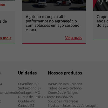
Açotubo reforça a alta
Grupo
performance no agronegócio
anos d
s de
com soluções em aço carbono
do aço
o
e inox
Veja mais
a mais
s
Unidades
Nossos produtos
ia
Guarulhos-SP
Barras de Aço Carbono
Sertãozinho-SP
Tubos de Aço carbono
inanciamento
Contagem-MG
Conexões e flanges
Duque de Caxias-RJ
Aços Inoxidáveis
o
Curitiba-PR
Soluções integradas
Canoas-RS
Incotep – Sistemas de Ancoragem