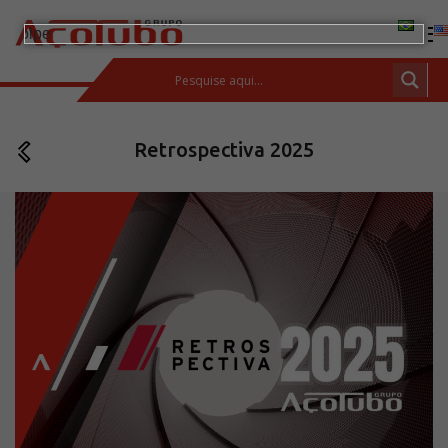
(11) 2413-2000
Retrospectiva 2025
ESPAÇO DO CLIENTE
Produtos
Tubos de aço carbono
Barras de Aço Carbono
Conexões e flanges
Aços Inoxidáveis
Soluções integradas
Incotep – Sistemas de Ancoragem
Calculadora
Download