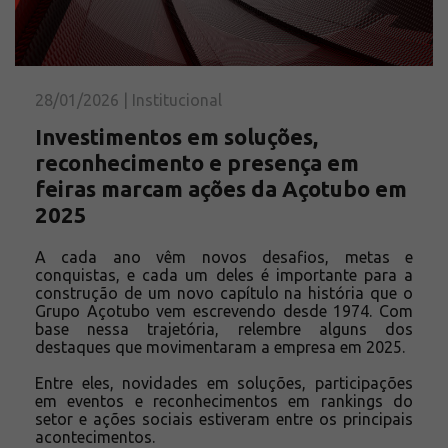
Solicite um orçamento
Sobre a Açotubo
Unidades
28/01/2026 | Institucional
Qualidade
Investimentos em soluções,
Planos de Financiamento
reconhecimento e presença em
Compliance e LGPD
feiras marcam ações da Açotubo em
Ouvidoria
2025
Blog
ESG
A cada ano vêm novos desafios, metas e
conquistas, e cada um deles é importante para a
Trabalhe conosco
construção de um novo capítulo na história que o
Grupo Açotubo vem escrevendo desde 1974. Com
base nessa trajetória, relembre alguns dos
destaques que movimentaram a empresa em 2025.
Entre eles, novidades em soluções, participações
em eventos e reconhecimentos em rankings do
setor e ações sociais estiveram entre os principais
acontecimentos.