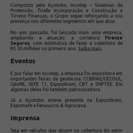
Composto pela Açotubo, Incotep – Sistemas de
Protensão, Trialle Incorporação e Construção e
Tirreno Finanças, o Grupo segue reforçando a sua
presença nos diferentes segmentos em que atua.
No ano passado, foi lançada mais uma empresa,
ampliando a atuação: a corretora
Firenze
Seguros
, com estimativa de fazer a cobertura de
R$ 30 milhões no primeiro ano.
Saiba mais
.
Eventos
E por falar em Incotep, a empresa foi expositora em
importantes feiras de geotecnia: COBRAE/GEOSUL,
GeoNE, SEFE 11, Exposibram, CBT e SNPTEE. Em
algumas delas foi também patrocinadora.
Já a Açotubo esteve presente na Exposibram,
Expomafe e Fenasucro & Agrocana.
Imprensa
Seja em veículos que atuam na cobertura do setor