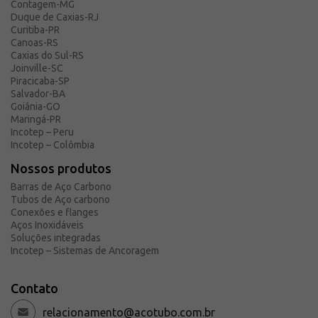
Contagem-MG
Duque de Caxias-RJ
Curitiba-PR
Canoas-RS
Caxias do Sul-RS
Joinville-SC
Piracicaba-SP
Salvador-BA
Goiânia-GO
Maringá-PR
Incotep – Peru
Incotep – Colômbia
Nossos produtos
Barras de Aço Carbono
Tubos de Aço carbono
Conexões e flanges
Aços Inoxidáveis
Soluções integradas
Incotep – Sistemas de Ancoragem
Contato
relacionamento@acotubo.com.br