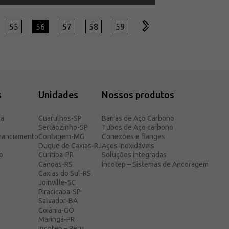
55
56
57
58
59
s
Unidades
Nossos produtos
ia
Guarulhos-SP
Barras de Aço Carbono
Sertãozinho-SP
Tubos de Aço carbono
inanciamento
Contagem-MG
Conexões e flanges
Duque de Caxias-RJ
Aços Inoxidáveis
o
Curitiba-PR
Soluções integradas
Canoas-RS
Incotep – Sistemas de Ancoragem
Caxias do Sul-RS
Joinville-SC
Piracicaba-SP
Salvador-BA
Goiânia-GO
Maringá-PR
Incotep – Peru