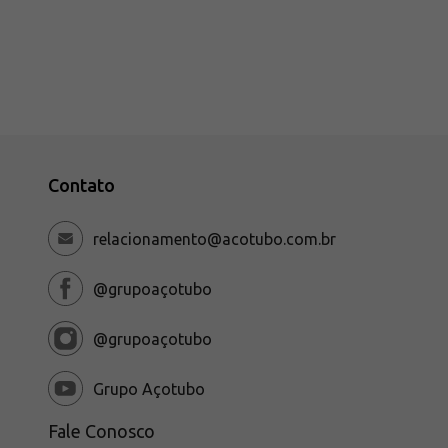
Contato
relacionamento@acotubo.com.br
@grupoaçotubo
@grupoaçotubo
Grupo Açotubo
Fale Conosco