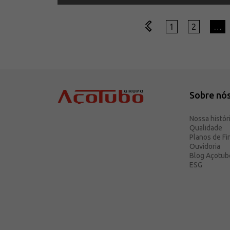
1
2
…
Sobre nó
Nossa histór
Qualidade
Planos de F
Ouvidoria
Blog Açotub
ESG