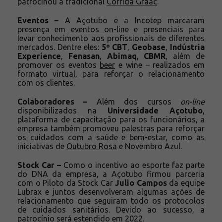
patrocinou a tradicional
Corrida Graac
.
Eventos –
A Açotubo e a Incotep marcaram
presença em
eventos on-line
e presenciais para
levar conhecimento aos profissionais de diferentes
mercados. Dentre eles:
5º CBT
,
Geobase
,
Indústria
Experience
,
Fenasan
,
Abimaq
,
CBMR
, além de
promover os eventos
beer
e wine – realizados em
formato virtual, para reforçar o relacionamento
com os clientes.
Colaboradores –
Além dos cursos
on-line
disponibilizados na
Universidade Açotubo
,
plataforma de capacitação para os funcionários, a
empresa também promoveu palestras para reforçar
os cuidados com a saúde e bem-estar, como as
iniciativas de
Outubro Rosa
e Novembro Azul.
Stock Car –
Como o incentivo ao esporte faz parte
do DNA da empresa, a Açotubo firmou parceria
com o Piloto da Stock Car
Julio Campos
da equipe
Lubrax e juntos desenvolveram algumas ações de
relacionamento que seguiram todo os protocolos
de cuidados sanitários. Devido ao sucesso, a
patrocínio será estendido em 2022.