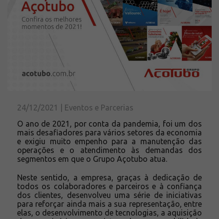
Solicite um orçamento
Sobre a Açotubo
Unidades
Qualidade
Planos de Financiamento
Compliance e LGPD
Ouvidoria
24/12/2021 | Eventos e Parcerias
Blog
O ano de 2021, por conta da pandemia, foi um dos
ESG
mais desafiadores para vários setores da economia
Trabalhe conosco
e exigiu muito empenho para a manutenção das
operações e o atendimento às demandas dos
segmentos em que o Grupo Açotubo atua.
Neste sentido, a empresa, graças à dedicação de
todos os colaboradores e parceiros e à confiança
dos clientes, desenvolveu uma série de iniciativas
para reforçar ainda mais a sua representação, entre
elas, o desenvolvimento de tecnologias, a aquisição