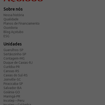
Sobre nós
Nossa história
Qualidade
Planos de Financiamento
Ouvidoria
Blog Açotubo
ESG
Unidades
Guarulhos-SP
Sertãozinho-SP
Contagem-MG
Duque de Caxias-RJ
Curitiba-PR
Canoas-RS
Caxias do Sul-RS
Joinville-SC
Piracicaba-SP
Salvador-BA
Goiânia-GO
Maringá-PR
Incotep – Peru
Incotep – Colômbia