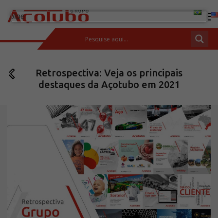
(11) 2413-2000
Retrospectiva: Veja os principais
ESPAÇO DO CLIENTE
destaques da Açotubo em 2021
Produtos
Tubos de aço carbono
Barras de Aço Carbono
Conexões e flanges
Aços Inoxidáveis
Soluções integradas
Incotep – Sistemas de Ancoragem
Calculadora
Download